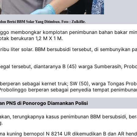
 Berisi BBM Solar Yang Ditimbun. Foto : Zulkiflie.
olinggo membongkar komplotan penimbunan bahan bakar min
otak berukuran 1,2 M X 1 M.
ibu liter solar. BBM bersubsidi tersebut, di sembunyikan 
ilegal tersebut, diantaranya B (45) warga Sumberasih, Prob
berperan sebagai kernet truk; SW (50), warga Tongas Prob
 Probolinggo berperan sebagai penyedia tempat penimbun
an PNS di Ponorogo Diamankan Polisi
akan, terungkapnya kasus penimbunan BBM bersubsidi, ber
g.
na kuning bernopol N 8214 UR dikemudikan B dan AR henda