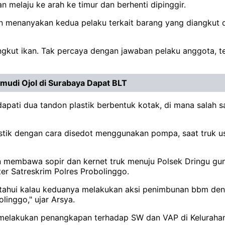
 melaju ke arah ke timur dan berhenti dipinggir.
menanyakan kedua pelaku terkait barang yang diangkut di
ngkut ikan. Tak percaya dengan jawaban pelaku anggota, 
udi Ojol di Surabaya Dapat BLT
pati dua tandon plastik berbentuk kotak, di mana salah satu
plastik dengan cara disedot menggunakan pompa, saat truk 
n membawa sopir dan kernet truk menuju Polsek Dringu guna
ter Satreskrim Polres Probolinggo.
ketahui kalau keduanya melakukan aksi penimbunan bbm de
linggo," ujar Arsya.
 melakukan penangkapan terhadap SW dan VAP di Keluraha