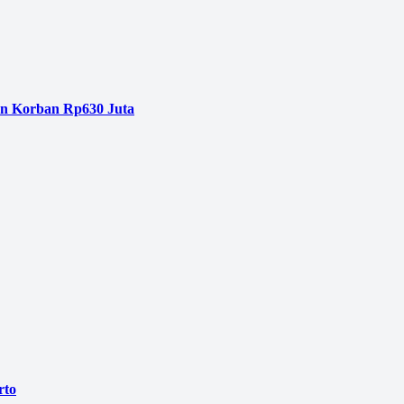
an Korban Rp630 Juta
rto