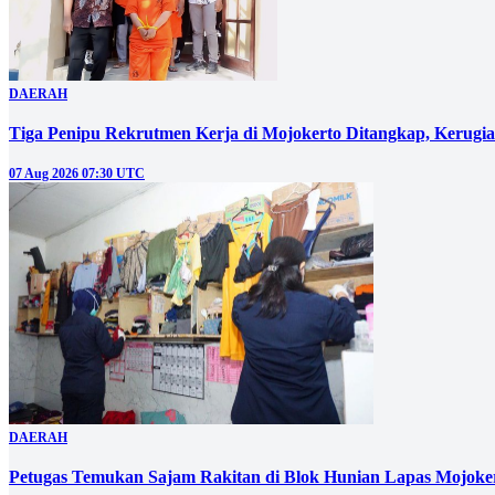
DAERAH
Tiga Penipu Rekrutmen Kerja di Mojokerto Ditangkap, Kerugi
07 Aug 2026 07:30 UTC
DAERAH
Petugas Temukan Sajam Rakitan di Blok Hunian Lapas Mojoke