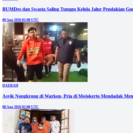
BUMDes dan Swasta Saling Tunggu Kelola Jalur Pendakian G
09 Aug 2026 02:00 UTC
DAERAH
Asyik Nongkrong di Warkop, Pria di Mojokerto Mendadak Men
08 Aug 2026 02:00 UTC