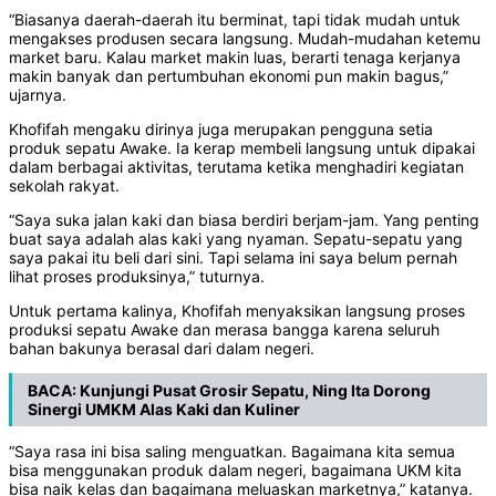
“Biasanya daerah-daerah itu berminat, tapi tidak mudah untuk
mengakses produsen secara langsung. Mudah-mudahan ketemu
market baru. Kalau market makin luas, berarti tenaga kerjanya
makin banyak dan pertumbuhan ekonomi pun makin bagus,”
ujarnya.
Khofifah mengaku dirinya juga merupakan pengguna setia
produk sepatu Awake. Ia kerap membeli langsung untuk dipakai
dalam berbagai aktivitas, terutama ketika menghadiri kegiatan
sekolah rakyat.
“Saya suka jalan kaki dan biasa berdiri berjam-jam. Yang penting
buat saya adalah alas kaki yang nyaman. Sepatu-sepatu yang
saya pakai itu beli dari sini. Tapi selama ini saya belum pernah
lihat proses produksinya,” tuturnya.
Untuk pertama kalinya, Khofifah menyaksikan langsung proses
produksi sepatu Awake dan merasa bangga karena seluruh
bahan bakunya berasal dari dalam negeri.
BACA:
Kunjungi Pusat Grosir Sepatu, Ning Ita Dorong
Sinergi UMKM Alas Kaki dan Kuliner
“Saya rasa ini bisa saling menguatkan. Bagaimana kita semua
bisa menggunakan produk dalam negeri, bagaimana UKM kita
bisa naik kelas dan bagaimana meluaskan marketnya,” katanya.