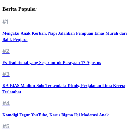
Berita Populer
#1
Mengaku Anak Korban, Napi Jalankan Penipuan Emas Murah dari
Balik Penjara
#2
Es Tradisional yang Segar untuk Perayaan 17 Agustus
#3
KA BIAS Madiun-Solo Terkendala Teknis, Perjalanan Lima Kereta
Terlambat
#4
Komdigi Tegur YouTube, Kasus Bigmo Uji Moderasi Anak
#5