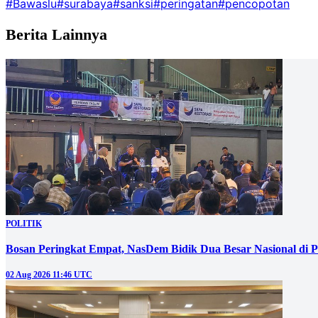
#Bawaslu
#surabaya
#sanksi
#peringatan
#pencopotan
Berita Lainnya
POLITIK
Bosan Peringkat Empat, NasDem Bidik Dua Besar Nasional di P
02 Aug 2026 11:46 UTC