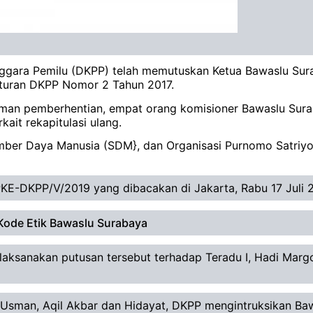
gara Pemilu (DKPP) telah memutuskan Ketua Bawaslu Sur
raturan DKPP Nomor 2 Tahun 2017.
aman pemberhentian, empat orang komisioner Bawaslu Sura
ait rekapitulasi ulang.
mber Daya Manusia (SDM}, dan Organisasi Purnomo Satriy
E-DKPP/V/2019 yang dibacakan di Jakarta, Rabu 17 Juli 20
Kode Etik Bawaslu Surabaya
ksanakan putusan tersebut terhadap Teradu I, Hadi Margo 
, Usman, Aqil Akbar dan Hidayat, DKPP mengintruksikan Ba