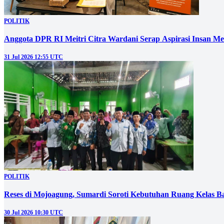
POLITIK
Anggota DPR RI Meitri Citra Wardani Serap Aspirasi Insan M
31 Jul 2026 12:55 UTC
POLITIK
Reses di Mojoagung, Sumardi Soroti Kebutuhan Ruang Kelas B
30 Jul 2026 10:30 UTC