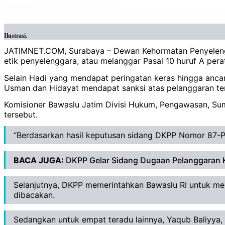
Ilustrasi.
JATIMNET.COM, Surabaya – Dewan Kehormatan Penyeleng
etik penyelenggara, atau melanggar Pasal 10 huruf A pe
Selain Hadi yang mendapat peringatan keras hingga anc
Usman dan Hidayat mendapat sanksi atas pelanggaran terk
Komisioner Bawaslu Jatim Divisi Hukum, Pengawasan, Su
tersebut.
“Berdasarkan hasil keputusan sidang DKPP Nomor 87-PK
BACA JUGA:
DKPP Gelar Sidang Dugaan Pelanggaran 
Selanjutnya, DKPP memerintahkan Bawaslu RI untuk mela
dibacakan.
Sedangkan untuk empat teradu lainnya, Yaqub Baliyya