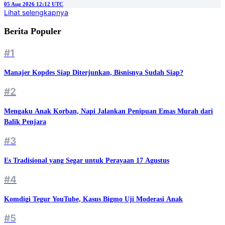
05 Aug 2026 12:12 UTC
Lihat selengkapnya
Berita Populer
#1
Manajer Kopdes Siap Diterjunkan, Bisnisnya Sudah Siap?
#2
Mengaku Anak Korban, Napi Jalankan Penipuan Emas Murah dari
Balik Penjara
#3
Es Tradisional yang Segar untuk Perayaan 17 Agustus
#4
Komdigi Tegur YouTube, Kasus Bigmo Uji Moderasi Anak
#5