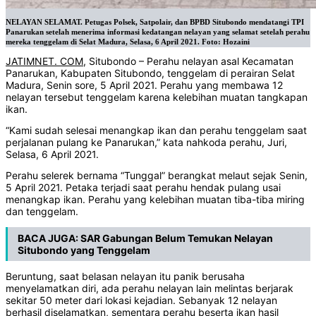
NELAYAN SELAMAT. Petugas Polsek, Satpolair, dan BPBD Situbondo mendatangi TPI
Panarukan setelah menerima informasi kedatangan nelayan yang selamat setelah perahu
mereka tenggelam di Selat Madura, Selasa, 6 April 2021. Foto: Hozaini
JATIMNET. COM
, Situbondo – Perahu nelayan asal Kecamatan
Panarukan, Kabupaten Situbondo, tenggelam di perairan Selat
Madura, Senin sore, 5 April 2021. Perahu yang membawa 12
nelayan tersebut tenggelam karena kelebihan muatan tangkapan
ikan.
“Kami sudah selesai menangkap ikan dan perahu tenggelam saat
perjalanan pulang ke Panarukan,” kata nahkoda perahu, Juri,
Selasa, 6 April 2021.
Perahu selerek bernama “Tunggal” berangkat melaut sejak Senin,
5 April 2021. Petaka terjadi saat perahu hendak pulang usai
menangkap ikan. Perahu yang kelebihan muatan tiba-tiba miring
dan tenggelam.
BACA JUGA:
SAR Gabungan Belum Temukan Nelayan
Situbondo yang Tenggelam
Beruntung, saat belasan nelayan itu panik berusaha
menyelamatkan diri, ada perahu nelayan lain melintas berjarak
sekitar 50 meter dari lokasi kejadian. Sebanyak 12 nelayan
berhasil diselamatkan, sementara perahu beserta ikan hasil