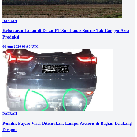
DAERAH
Kebakaran Lahan di Dekat PT Sun Papar Source Tak Ganggu Area
Produksi
06 Aug 2026 09:00 UTC
DAERAH
Pemilik Pajero Viral Ditemukan, Lampu Asesoris di Bagian Belakang
Dicopot