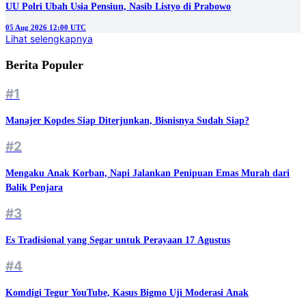
UU Polri Ubah Usia Pensiun, Nasib Listyo di Prabowo
05 Aug 2026 12:00 UTC
Lihat selengkapnya
Berita Populer
#1
Manajer Kopdes Siap Diterjunkan, Bisnisnya Sudah Siap?
#2
Mengaku Anak Korban, Napi Jalankan Penipuan Emas Murah dari
Balik Penjara
#3
Es Tradisional yang Segar untuk Perayaan 17 Agustus
#4
Komdigi Tegur YouTube, Kasus Bigmo Uji Moderasi Anak