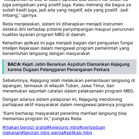
juga pengaduan yang positif juga. Kalau memang dia bagus ya
sudah kasih juga, jadi ada yang negatif, ada yang positif. Jadi
imbang,” ujarnya.
Reda menjelaskan, sistem ini diharapkan menjadi instrumen
deteksi dini terhadap potensi penyimpangan maupun penurunan
kualitas layanan program MBG di daerah.
Kehadiran aplikasi ini juga menjadi bagian dari penguatan fungsi
intelijen Kejaksaan dalam mengawal program pemerintah yang
bersentuhan langsung dengan masyarakat.
BACA:
Kejati Jatim Benarkan Aspidum Diamankan Kejagung
karena Dugaan Pelanggaran Penanganan Perkara
Sebelumnya, Kejagung telah melakukan pemantauan langsung di
lapangan, termasuk di wilayah Tuban, Jawa Timur, dan
menemukan sejumlah catatan dalam pelaksanaan program MBG.
Dengan adanya sistem pelaporan ini, Kejagung mendorong
partisipasi aktif masyarakat dalam mengawasi jalannya program.
“Kami berharap masyarakat penerima manfaat langsung bisa
memantau program ini,” pungkas Reda.
#makan bergizi gratis
#kejagung mbg
#pengaduan
makanan
#laporan mbg warga
#aplikasi mbg