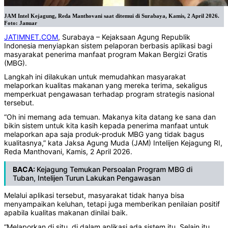
JAM Intel Kejagung, Reda Manthovani saat ditemui di Surabaya, Kamis, 2 April 2026.
Foto: Januar
JATIMNET.COM
, Surabaya – Kejaksaan Agung Republik
Indonesia menyiapkan sistem pelaporan berbasis aplikasi bagi
masyarakat penerima manfaat program Makan Bergizi Gratis
(MBG).
Langkah ini dilakukan untuk memudahkan masyarakat
melaporkan kualitas makanan yang mereka terima, sekaligus
memperkuat pengawasan terhadap program strategis nasional
tersebut.
“Oh ini memang ada temuan. Makanya kita datang ke sana dan
bikin sistem untuk kita kasih kepada penerima manfaat untuk
melaporkan apa saja produk-produk MBG yang tidak bagus
kualitasnya,” kata Jaksa Agung Muda (JAM) Intelijen Kejagung RI,
Reda Manthovani, Kamis, 2 April 2026.
BACA:
Kejagung Temukan Persoalan Program MBG di
Tuban, Intelijen Turun Lakukan Pengawasan
Melalui aplikasi tersebut, masyarakat tidak hanya bisa
menyampaikan keluhan, tetapi juga memberikan penilaian positif
apabila kualitas makanan dinilai baik.
“Melaporkan di situ, di dalam aplikasi ada sistem itu. Selain itu