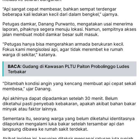
‎‎“Api sangat cepat membesar, bahkan sempat terdengar
beberapa kali ledakan kecil dari dalam bengkel,” ujarnya.
‎‎Petugas damkar, Danang Purwanto, mengatakan usai menerima
laporan, pihaknya segera menuju lokasi. Namun, sempitnya akses
jalan membuat mobil damkar besar sulit masuk.
‎‎"Petugas hanya bisa mengerahkan armada berukuran kecil.
Fokus kami mengisolasi api, agar tidak merembet ke rumah
warga di sekitar," katanya.
BACA:
Gudang di Kawasan PLTU Paiton Probolinggo Ludes
Terbakar​
‎‎"Ditambah kondisi angin yang kencang membuat api cepat sekali
membesa,” ujar Danang.
‎‎Api akhirnya dapat dipadamkan setelah 30 menit. Belum
diketahui pasti penyebab kebakaran, apakah akibat bahan bakar
minyak atau faktor lainnya.‎
‎Sementara itu, seorang warga yang belum diketahui identitasnya
dilaporkan mengalami luka bakar setelah tersambar api dan
langsung dibawa ke rumah sakit terdekat.
‎‎Akibat insiden ini, kerugian ditaksir mencapai ratusan juta rupiah.