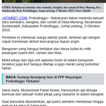
LUDES. Kebakaran melanda toko sembako, bengkel, dan rumah di Desa Muneng, Kec.
Sumberasih, Kab. Probolinggo, Jumat petang, 3 Oktober 2025. Foto: Zulafif
JATIMNET.COM
, Probolinggo – Kebakaran hebat melanda sebuah
toko sembako, bengkel, dan rumah di Desa Muneng, Kecamatan
Sumberasih, Kabupaten Probolinggo, Jumat petang, 3 Oktober
2025.‎
‎Peristiwa ini membuat warga sekitar panik, lantaran api dengan
cepat membesar akibat kencangnya tiupan angin.
‎‎Bangunan yang hangus terbakar dan isinya ludes itu milik
pasangan suami-istri, Usman dan Nisa.
‎‎Mobil pikap dan tiga unit sepeda motor di dalam bangunan
tersebut juga ikut hangus dilahap si jago merah yang berkobar
hebat.
BACA:
Gudang Keranjang Ikan di PPP Mayangan
Probolinggo Terbakar​
‎‎Saksi mata, Muhammad Faisal Azwar, menuturkan api diduga
bermula dari sebuah mobil pikap yang terparkir di dalam bengkel.‎
‎Saat berusaha dipadamkan, api justru semakin membesar hingga
meluas ke seluruh bangunan.