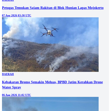
Petugas Temukan Sajam Rakitan di Blok Hunian Lapas Mojokerto
07 Aug 2026 03:30 UTC
DAERAH
Kebakaran Bromo Semakin Meluas, BPBD Jatim Kerahkan Drone
Water Spray
06 Aug 2026 11:02 UTC