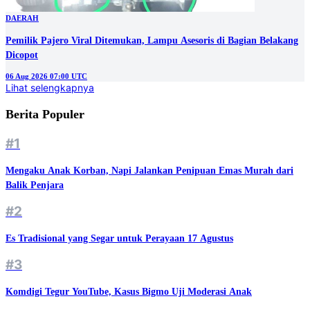
DAERAH
Pemilik Pajero Viral Ditemukan, Lampu Asesoris di Bagian Belakang
Dicopot
06 Aug 2026 07:00 UTC
Lihat selengkapnya
Berita Populer
#1
Mengaku Anak Korban, Napi Jalankan Penipuan Emas Murah dari
Balik Penjara
#2
Es Tradisional yang Segar untuk Perayaan 17 Agustus
#3
Komdigi Tegur YouTube, Kasus Bigmo Uji Moderasi Anak