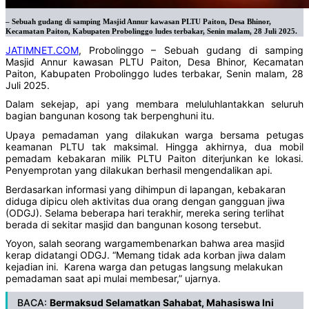
– Sebuah gudang di samping Masjid Annur kawasan PLTU Paiton, Desa Bhinor,
Kecamatan Paiton, Kabupaten Probolinggo ludes terbakar, Senin malam, 28 Juli 2025.
JATIMNET.COM
, Probolinggo – Sebuah gudang di samping
Masjid Annur kawasan PLTU Paiton, Desa Bhinor, Kecamatan
Paiton, Kabupaten Probolinggo ludes terbakar, Senin malam, 28
Juli 2025.
Dalam sekejap, api yang membara meluluhlantakkan seluruh
bagian bangunan kosong tak berpenghuni itu.
‎Upaya pemadaman yang dilakukan warga bersama petugas
keamanan PLTU tak maksimal. Hingga akhirnya, dua mobil
pemadam kebakaran milik PLTU Paiton diterjunkan ke lokasi.
Penyemprotan yang dilakukan berhasil mengendalikan api.
‎Berdasarkan informasi yang dihimpun di lapangan, kebakaran
diduga dipicu oleh aktivitas dua orang dengan gangguan jiwa
(ODGJ). Selama beberapa hari terakhir, mereka sering terlihat
berada di sekitar masjid dan bangunan kosong tersebut.
‎Yoyon, salah seorang wargamembenarkan bahwa area masjid
kerap didatangi ODGJ. “Memang tidak ada korban jiwa dalam
kejadian ini. Karena warga dan petugas langsung melakukan
pemadaman saat api mulai membesar,” ujarnya.
BACA:
Bermaksud Selamatkan Sahabat, Mahasiswa Ini