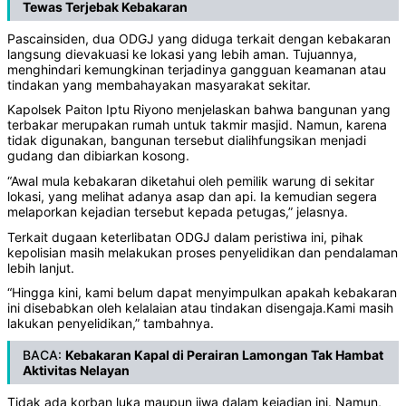
Tewas Terjebak Kebakaran
‎Pascainsiden, dua ODGJ yang diduga terkait dengan kebakaran
langsung dievakuasi ke lokasi yang lebih aman. Tujuannya,
menghindari kemungkinan terjadinya gangguan keamanan atau
tindakan yang membahayakan masyarakat sekitar.
‎Kapolsek Paiton Iptu Riyono menjelaskan bahwa bangunan yang
terbakar merupakan rumah untuk takmir masjid. Namun, karena
tidak digunakan, bangunan tersebut dialihfungsikan menjadi
gudang dan dibiarkan kosong.
‎“Awal mula kebakaran diketahui oleh pemilik warung di sekitar
lokasi, yang melihat adanya asap dan api. Ia kemudian segera
melaporkan kejadian tersebut kepada petugas,” jelasnya.
‎Terkait dugaan keterlibatan ODGJ dalam peristiwa ini, pihak
kepolisian masih melakukan proses penyelidikan dan pendalaman
lebih lanjut.
‎“Hingga kini, kami belum dapat menyimpulkan apakah kebakaran
ini disebabkan oleh kelalaian atau tindakan disengaja.Kami masih
lakukan penyelidikan,” tambahnya.
BACA:
Kebakaran Kapal di Perairan Lamongan Tak Hambat
Aktivitas Nelayan
Tidak ada korban luka maupun jiwa dalam kejadian ini. Namun,