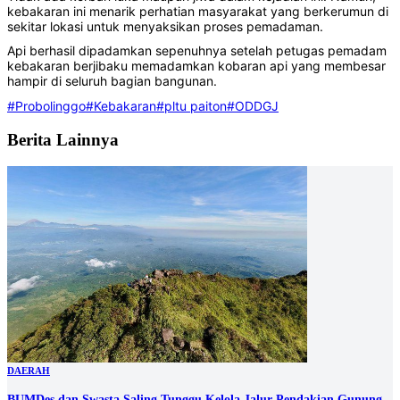
kebakaran ini menarik perhatian masyarakat yang berkerumun di
sekitar lokasi untuk menyaksikan proses pemadaman.
‎Api berhasil dipadamkan sepenuhnya setelah petugas pemadam
kebakaran berjibaku memadamkan kobaran api yang membesar
hampir di seluruh bagian bangunan.
#Probolinggo
#Kebakaran
#pltu paiton
#ODDGJ
Berita Lainnya
DAERAH
BUMDes dan Swasta Saling Tunggu Kelola Jalur Pendakian Gunung