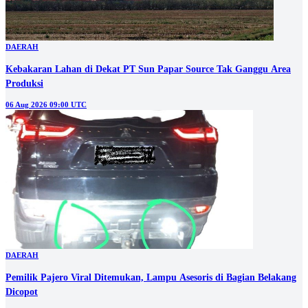
DAERAH
Kebakaran Lahan di Dekat PT Sun Papar Source Tak Ganggu Area
Produksi
06 Aug 2026 09:00 UTC
DAERAH
Pemilik Pajero Viral Ditemukan, Lampu Asesoris di Bagian Belakang
Dicopot