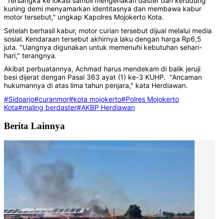
"Tersangka ke lokasi sambil mengenakan daster dan kerudung
kuning demi menyamarkan identitasnya dan membawa kabur
motor tersebut," ungkap Kapolres Mojokerto Kota.
Setelah berhasil kabur, motor curian tersebut dijual melalui media
sosial. Kendaraan tersebut akhirnya laku dengan harga Rp6,5
juta. "Uangnya digunakan untuk memenuhi kebutuhan sehari-
hari," terangnya.
Akibat perbuatannya, Achmad harus mendekam di balik jeruji
besi dijerat dengan Pasal 363 ayat (1) ke-3 KUHP. "Ancaman
hukumannya di atas lima tahun penjara," kata Herdiawan.
#Sidoarjo
#curanmor
#kota mojokerto
#Polres Mojokerto
Kota
#maling berdaster
#AKBP Herdiawan
Berita Lainnya