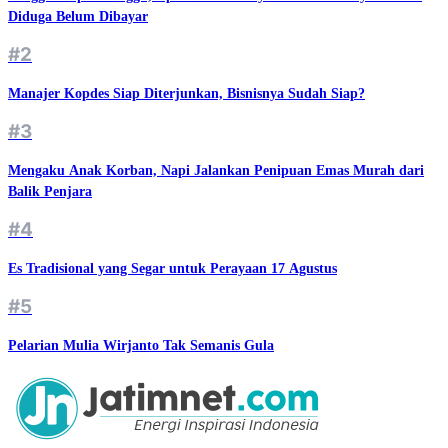
Diduga Belum Dibayar
#2
Manajer Kopdes Siap Diterjunkan, Bisnisnya Sudah Siap?
#3
Mengaku Anak Korban, Napi Jalankan Penipuan Emas Murah dari
Balik Penjara
#4
Es Tradisional yang Segar untuk Perayaan 17 Agustus
#5
Pelarian Mulia Wirjanto Tak Semanis Gula