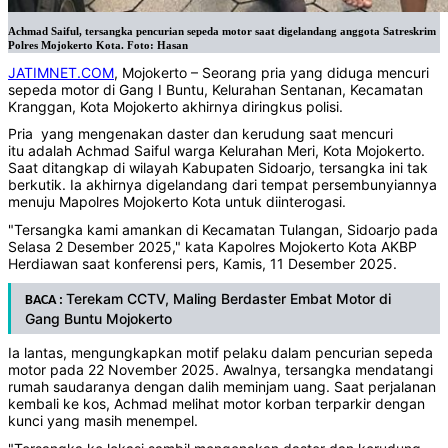
Achmad Saiful, tersangka pencurian sepeda motor saat digelandang anggota Satreskrim
Polres Mojokerto Kota. Foto: Hasan
JATIMNET.COM
, Mojokerto – Seorang pria yang diduga mencuri
sepeda motor di Gang I Buntu, Kelurahan Sentanan, Kecamatan
Kranggan, Kota Mojokerto akhirnya diringkus polisi.
Pria yang mengenakan daster dan kerudung saat mencuri
itu adalah Achmad Saiful warga Kelurahan Meri, Kota Mojokerto.
Saat ditangkap di wilayah Kabupaten Sidoarjo, tersangka ini tak
berkutik. Ia akhirnya digelandang dari tempat persembunyiannya
menuju Mapolres Mojokerto Kota untuk diinterogasi.
"Tersangka kami amankan di Kecamatan Tulangan, Sidoarjo pada
Selasa 2 Desember 2025," kata Kapolres Mojokerto Kota AKBP
Herdiawan saat konferensi pers, Kamis, 11 Desember 2025.
Terekam CCTV, Maling Berdaster Embat Motor di
BACA :
Gang Buntu Mojokerto
Ia lantas, mengungkapkan motif pelaku dalam pencurian sepeda
motor pada 22 November 2025. Awalnya, tersangka mendatangi
rumah saudaranya dengan dalih meminjam uang. Saat perjalanan
kembali ke kos, Achmad melihat motor korban terparkir dengan
kunci yang masih menempel.