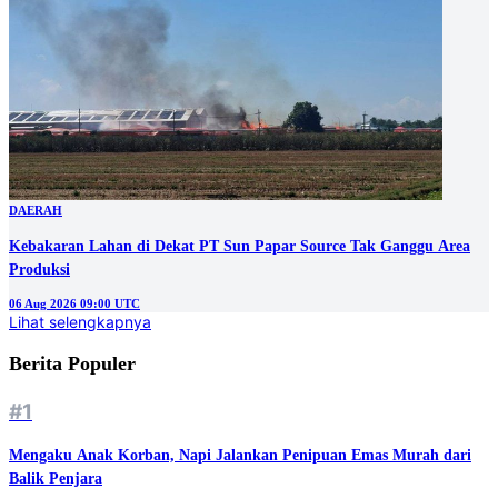
DAERAH
Kebakaran Lahan di Dekat PT Sun Papar Source Tak Ganggu Area
Produksi
06 Aug 2026 09:00 UTC
Lihat selengkapnya
Berita Populer
#1
Mengaku Anak Korban, Napi Jalankan Penipuan Emas Murah dari
Balik Penjara