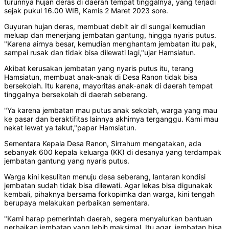
turunnya hujan deras di daerah tempat tinggalnya, yang terjadi
sejak pukul 16.00 WIB, Kamis 2 Maret 2023 sore.
Guyuran hujan deras, membuat debit air di sungai kemudian
meluap dan menerjang jembatan gantung, hingga nyaris putus.
"Karena airnya besar, kemudian menghantam jembatan itu pak,
sampai rusak dan tidak bisa dilewati lagi,"ujar Hamsiatun.
Akibat kerusakan jembatan yang nyaris putus itu, terang
Hamsiatun, membuat anak-anak di Desa Ranon tidak bisa
bersekolah. Itu karena, mayoritas anak-anak di daerah tempat
tinggalnya bersekolah di daerah seberang.
"Ya karena jembatan mau putus anak sekolah, warga yang mau
ke pasar dan beraktifitas lainnya akhirnya terganggu. Kami mau
nekat lewat ya takut,"papar Hamsiatun.
Sementara Kepala Desa Ranon, Sirrahum mengatakan, ada
sebanyak 600 kepala keluarga (KK) di desanya yang terdampak
jembatan gantung yang nyaris putus.
Warga kini kesulitan menuju desa seberang, lantaran kondisi
jembatan sudah tidak bisa dilewati. Agar lekas bisa digunakak
kembali, pihaknya bersama forkopimka dan warga, kini tengah
berupaya melakukan perbaikan sementara.
"Kami harap pemerintah daerah, segera menyalurkan bantuan
perbaikan jembatan yang lebih maksimal. Itu agar, jembatan bisa