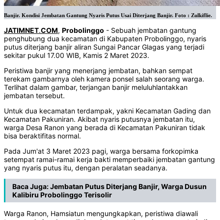
Banjir. Kondisi Jembatan Gantung Nyaris Putus Usai Diterjang Banjir. Foto : Zulkiflie.
JATIMNET
.
COM
,
Probolinggo
- Sebuah jembatan gantung
penghubung dua kecamatan di Kabupaten Probolinggo, nyaris
putus diterjang banjir aliran Sungai Pancar Glagas yang terjadi
sekitar pukul 17.00 WIB, Kamis 2 Maret 2023.
Peristiwa banjir yang menerjang jembatan, bahkan sempat
terekam gambarnya oleh kamera ponsel salah seorang warga.
Terlihat dalam gambar, terjangan banjir meluluhlantakkan
jembatan tersebut.
Untuk dua kecamatan terdampak, yakni Kecamatan Gading dan
Kecamatan Pakuniran. Akibat nyaris putusnya jembatan itu,
warga Desa Ranon yang berada di Kecamatan Pakuniran tidak
bisa beraktifitas normal.
Pada Jum'at 3 Maret 2023 pagi, warga bersama forkopimka
setempat ramai-ramai kerja bakti memperbaiki jembatan gantung
yang nyaris putus itu, dengan peralatan seadanya.
Baca Juga:
Jembatan Putus Diterjang Banjir, Warga Dusun
Kalibiru Probolinggo Terisolir
Warga Ranon, Hamsiatun mengungkapkan, peristiwa diawali