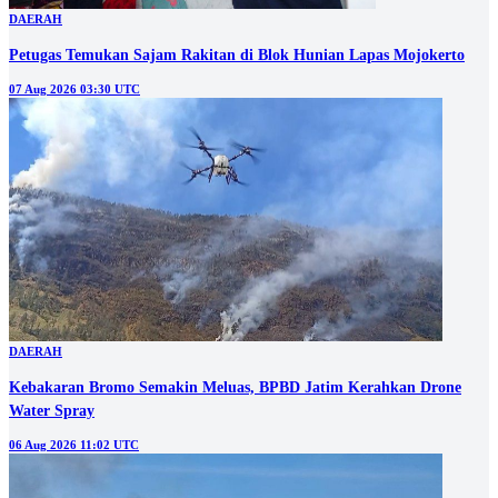
DAERAH
Petugas Temukan Sajam Rakitan di Blok Hunian Lapas Mojokerto
07 Aug 2026 03:30 UTC
DAERAH
Kebakaran Bromo Semakin Meluas, BPBD Jatim Kerahkan Drone
Water Spray
06 Aug 2026 11:02 UTC