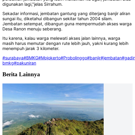
digunakan lagi,"jelas Sirrahum.
Sekadar informasi, jembatan gantung yang diterjang banjir aliran
sungai itu, diketahui dibangun sekitar tahun 2004 silam.
Jembatan setempat, dibangun guna mempermudah akses warga
Desa Ranon menuju seberang.
Itu karena, kalau warga melewati akses jalan lainnya, warga
masih harus memutar dengan rute lebih jauh, yakni kurang lebih
menempuh jarak 3 kilometer.
#surabaya
#BMKG
#Mojokerto
#Probolinggo
#banjir
#jembatan
#gadi
bmkg
#pakuniran
Berita Lainnya