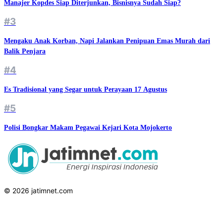
Manajer Kopdes Siap Diterjunkan, Bisnisnya Sudah Siap?
#3
Mengaku Anak Korban, Napi Jalankan Penipuan Emas Murah dari
Balik Penjara
#4
Es Tradisional yang Segar untuk Perayaan 17 Agustus
#5
Polisi Bongkar Makam Pegawai Kejari Kota Mojokerto
© 2026 jatimnet.com