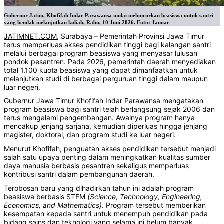
Gubernur Jatim, Khofifah Indar Parawansa mulai meluncurkan beasiswa untuk santri
yang hendak melanjutkan kuliah, Rabu, 10 Juni 2026. Foto: Januar
JATIMNET.COM
, Surabaya – Pemerintah Provinsi Jawa Timur
terus memperluas akses pendidikan tinggi bagi kalangan santri
melalui berbagai program beasiswa yang menyasar lulusan
pondok pesantren. Pada 2026, pemerintah daerah menyediakan
total 1.100 kuota beasiswa yang dapat dimanfaatkan untuk
melanjutkan studi di berbagai perguruan tinggi dalam maupun
luar negeri.
Gubernur Jawa Timur Khofifah Indar Parawansa mengatakan
program beasiswa bagi santri telah berlangsung sejak 2006 dan
terus mengalami pengembangan. Awalnya program hanya
mencakup jenjang sarjana, kemudian diperluas hingga jenjang
magister, doktoral, dan program studi ke luar negeri.
Menurut Khofifah, penguatan akses pendidikan tersebut menjadi
salah satu upaya penting dalam meningkatkan kualitas sumber
daya manusia berbasis pesantren sekaligus memperluas
kontribusi santri dalam pembangunan daerah.
Terobosan baru yang dihadirkan tahun ini adalah program
beasiswa berbasis STEM
(Science, Technology, Engineering,
Economics, and Mathematics)
. Program tersebut memberikan
kesempatan kepada santri untuk menempuh pendidikan pada
bidang sains dan teknologi yang selama ini belum banyak