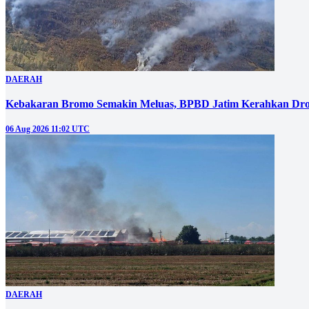
DAERAH
Kebakaran Bromo Semakin Meluas, BPBD Jatim Kerahkan Dro
06 Aug 2026 11:02 UTC
DAERAH