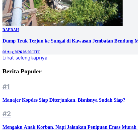
DAERAH
Dump Truk Terjun ke Sungai di Kawasan Jembatan Bendung M
06 Aug 2026 06:00 UTC
Lihat selengkapnya
Berita Populer
#1
Manajer Kopdes Siap Diterjunkan, Bisnisnya Sudah Siap?
#2
Mengaku Anak Korban, Napi Jalankan Penipuan Emas Murah d