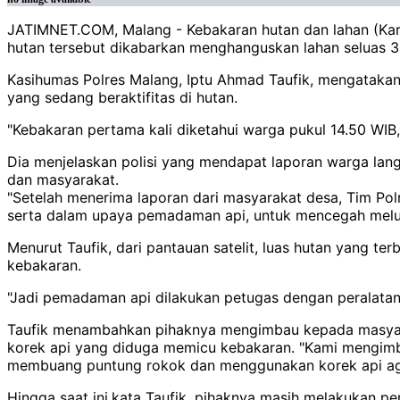
JATIMNET.COM, Malang - Kebakaran hutan dan lahan (Kar
hutan tersebut dikabarkan menghanguskan lahan seluas 3
Kasihumas Polres Malang, Iptu Ahmad Taufik, mengatakan p
yang sedang beraktifitas di hutan.
"Kebakaran pertama kali diketahui warga pukul 14.50 WIB,"
Dia menjelaskan polisi yang mendapat laporan warga lan
dan masyarakat.
"Setelah menerima laporan dari masyarakat desa, Tim Pol
serta dalam upaya pemadaman api, untuk mencegah meluasn
Menurut Taufik, dari pantauan satelit, luas hutan yang t
kebakaran.
"Jadi pemadaman api dilakukan petugas dengan peralatan
Taufik menambahkan pihaknya mengimbau kepada masyara
korek api yang diduga memicu kebakaran. "Kami mengimbau
membuang puntung rokok dan menggunakan korek api agar
Hingga saat ini,kata Taufik, pihaknya masih melakukan p