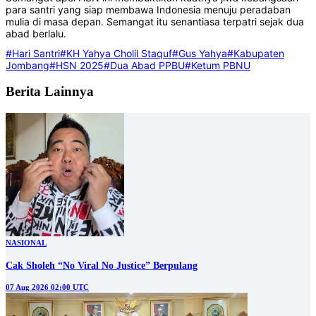
para santri yang siap membawa Indonesia menuju peradaban
mulia di masa depan. Semangat itu senantiasa terpatri sejak dua
abad berlalu.
#Hari Santri
#KH Yahya Cholil Staquf
#Gus Yahya
#Kabupaten
Jombang
#HSN 2025
#Dua Abad PPBU
#Ketum PBNU
Berita Lainnya
NASIONAL
Cak Sholeh “No Viral No Justice” Berpulang
07 Aug 2026 02:00 UTC