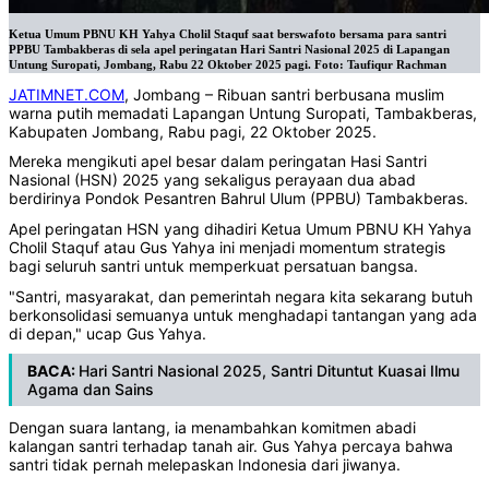
Ketua Umum PBNU KH Yahya Cholil Staquf saat berswafoto bersama para santri
PPBU Tambakberas di sela apel peringatan Hari Santri Nasional 2025 di Lapangan
Untung Suropati, Jombang, Rabu 22 Oktober 2025 pagi. Foto: Taufiqur Rachman
JATIMNET.COM
, Jombang – Ribuan santri berbusana muslim
warna putih memadati Lapangan Untung Suropati, Tambakberas,
Kabupaten Jombang, Rabu pagi, 22 Oktober 2025.
Mereka mengikuti apel besar dalam peringatan Hasi Santri
Nasional (HSN) 2025 yang sekaligus perayaan dua abad
berdirinya Pondok Pesantren Bahrul Ulum (PPBU) Tambakberas.
Apel peringatan HSN yang dihadiri Ketua Umum PBNU KH Yahya
Cholil Staquf atau Gus Yahya ini menjadi momentum strategis
bagi seluruh santri untuk memperkuat persatuan bangsa.
"Santri, masyarakat, dan pemerintah negara kita sekarang butuh
berkonsolidasi semuanya untuk menghadapi tantangan yang ada
di depan," ucap Gus Yahya.
BACA:
Hari Santri Nasional 2025, Santri Dituntut Kuasai Ilmu
Agama dan Sains
Dengan suara lantang, ia menambahkan komitmen abadi
kalangan santri terhadap tanah air. Gus Yahya percaya bahwa
santri tidak pernah melepaskan Indonesia dari jiwanya.