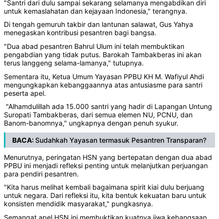
"Santri dari dulu sampai sekarang selamanya mengabdikan diri
untuk kemaslahatan dan kejayaan Indonesia," terangnya.
Di tengah gemuruh takbir dan lantunan salawat, Gus Yahya
menegaskan kontribusi pesantren bagi bangsa.
"Dua abad pesantren Bahrul Ulum ini telah membuktikan
pengabdian yang tidak putus. Barokah Tambakberas ini akan
terus langgeng selama-lamanya," tutupnya.
Sementara itu, Ketua Umum Yayasan PPBU KH M. Wafiyul Ahdi
mengungkapkan kebanggaannya atas antusiasme para santri
peserta apel.
"Alhamdulillah ada 15.000 santri yang hadir di Lapangan Untung
Suropati Tambakberas, dari semua elemen NU, PCNU, dan
Banom-banomnya," ungkapnya dengan penuh syukur.
BACA:
Sudahkah Yayasan termasuk Pesantren Transparan?
Menurutnya, peringatan HSN yang bertepatan dengan dua abad
PPBU ini menjadi refleksi penting untuk melanjutkan perjuangan
para pendiri pesantren.
"Kita harus melihat kembali bagaimana spirit kiai dulu berjuang
untuk negara. Dari refleksi itu, kita bentuk kekuatan baru untuk
konsisten mendidik masyarakat," pungkasnya.
Semangat apel HSN ini membuktikan kuatnya jiwa kebangsaan