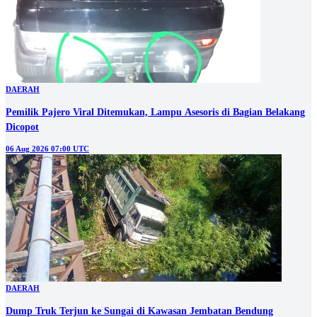
DAERAH
Pemilik Pajero Viral Ditemukan, Lampu Asesoris di Bagian Belakang
Dicopot
06 Aug 2026 07:00 UTC
DAERAH
Dump Truk Terjun ke Sungai di Kawasan Jembatan Bendung