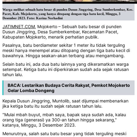
Warga melihat sebuah batu besar di punden Dusun Jinggring, Desa Sumberkembar, Kec.
Pacet, Kab. Mojokerto, yang hanya ditopang dengan tiga batu kecil, Minggu, 3
Desember 2023. Foto: Karina Norhadini
JATIMNET.COM
, Mojokerto – Sebuah batu besar di punden
Dusun Jinggring, Desa Sumberkembar, Kecamatan Pacet,
Kabupaten Mojokerto, menarik perhatian publik.
Pasalnya, batu berdiameter sekitar 1 meter itu tidak terguling
meski hanya menempel atau ditopang dengan tiga batu kecil di
bawahnya. Hingga seakan-akan terbang atau mengambang.
Selain batu ini, ada dua batu lainnya yang dikeramatkan warga
setempat. Ketiga batu ini diperkirakan sudah ada sejak ratusan
tahun lalu.
BACA:
Lestarikan Budaya Cerita Rakyat, Pemkot Mojokerto
Gelar Lomba Dongeng
Kepala Dusun Jinggring, Muntolib, saat dijumpai membenarkan
jika ketiga batu itu sudah sejak ratusan tahun lalu.
"Mulai mbah buyut, mbah saya, bapak saya sudah ada, kalau
orang tiga (generasi) ya 300-an tahun hingga sekarang,"
katanya, Minggu, 3 Desember 2023.
Menurutnya, salah satu batu besar yang tidak terguling meski