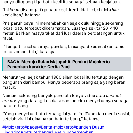
hanya ditopang tiga batu kecil itu sebagai sebuah keajaiban.
"Ini
khan
disangga tiga batu kecil-kecil tidak roboh, ini
khan
keajaiban," katanya.
Pria paruh baya ini menambahkan sejak dulu hingga sekarang,
lokasi batu tersebut dikeramatkan. Luasnya sekitar 20 x 10
meter. Bahkan masyarakat dari luar daerah berdatangan untuk
ritual.
"Tempat ini sebenarnya punden, biasanya dikeramatkan tamu-
tamu zaman dulu," katanya.
BACA:
Menuju Bulan Majapahit, Pemkot Mojokerto
Pamerkan Karakter Cerita Panji
Menurutnya, sejak tahun 1980 silam lokasi itu tertutup dengan
bangunan dari bambu. Hanya beberapa orang saja yang berani
masuk.
Namun, sekarang banyak pencipta karya video atau
content
creator
yang datang ke lokasi dan mereka menyebutnya sebagai
batu terbang.
"Yang menyebut batu terbang ini ya di YouTube dan media sosial,
setelah viral ini dinamakan batu terbang," katanya.
#Mojokerto
#pacet
#Berita-mojokerto
#punden Dusun
Jinggring
#batu terbang
#Desa Sumberkembar