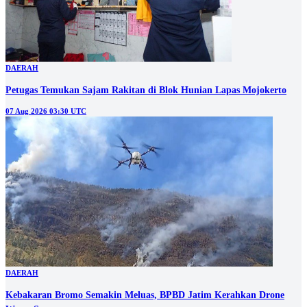
DAERAH
Petugas Temukan Sajam Rakitan di Blok Hunian Lapas Mojokerto
07 Aug 2026 03:30 UTC
DAERAH
Kebakaran Bromo Semakin Meluas, BPBD Jatim Kerahkan Drone