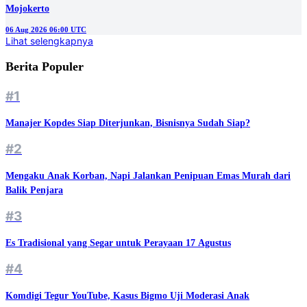
Mojokerto
06 Aug 2026 06:00 UTC
Lihat selengkapnya
Berita Populer
#1
Manajer Kopdes Siap Diterjunkan, Bisnisnya Sudah Siap?
#2
Mengaku Anak Korban, Napi Jalankan Penipuan Emas Murah dari
Balik Penjara
#3
Es Tradisional yang Segar untuk Perayaan 17 Agustus
#4
Komdigi Tegur YouTube, Kasus Bigmo Uji Moderasi Anak