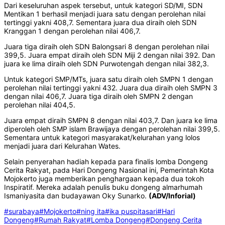
Dari keseluruhan aspek tersebut, untuk kategori SD/MI, SDN
Mentikan 1 berhasil menjadi juara satu dengan perolehan nilai
tertinggi yakni 408,7. Sementara juara dua diraih oleh SDN
Kranggan 1 dengan perolehan nilai 406,7.
Juara tiga diraih oleh SDN Balongsari 8 dengan perolehan nilai
399,5. Juara empat diraih oleh SDN Miji 2 dengan nilai 392. Dan
juara ke lima diraih oleh SDN Purwotengah dengan nilai 382,3.
Untuk kategori SMP/MTs, juara satu diraih oleh SMPN 1 dengan
perolehan nilai tertinggi yakni 432. Juara dua diraih oleh SMPN 3
dengan nilai 406,7. Juara tiga diraih oleh SMPN 2 dengan
perolehan nilai 404,5.
Juara empat diraih SMPN 8 dengan nilai 403,7. Dan juara ke lima
diperoleh oleh SMP islam Brawijaya dengan perolehan nilai 399,5.
Sementara untuk kategori masyarakat/kelurahan yang lolos
menjadi juara dari Kelurahan Wates.
Selain penyerahan hadiah kepada para finalis lomba Dongeng
Cerita Rakyat, pada Hari Dongeng Nasional ini, Pemerintah Kota
Mojokerto juga memberikan penghargaan kepada dua tokoh
Inspiratif. Mereka adalah penulis buku dongeng almarhumah
Ismaniyasita dan budayawan Oky Sunarko.
(ADV/Inforial)
#surabaya
#Mojokerto
#ning ita
#ika puspitasari
#Hari
Dongeng
#Rumah Rakyat
#Lomba Dongeng
#Dongeng Cerita