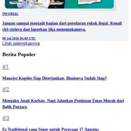
INFORIAL
Jangan sampai menjadi bagian dari peredaran rokok ilegal. Kenali
ciri-cirinya dan laporkan jika menemukannya.
08 Jul 2026 06:00 UTC
Lihat selengkapnya
Berita Populer
#1
Manajer Kopdes Siap Diterjunkan, Bisnisnya Sudah Siap?
#2
Mengaku Anak Korban, Napi Jalankan Penipuan Emas Murah dari
Balik Penjara
#3
Es Tradisional yang Segar untuk Perayaan 17 Agustus