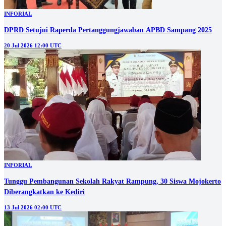
INFORIAL
DPRD Setujui Raperda Pertanggungjawaban APBD Sampang 2025
20 Jul 2026 12:00 UTC
INFORIAL
Tunggu Pembangunan Sekolah Rakyat Rampung, 30 Siswa Mojokerto
Diberangkatkan ke Kediri
13 Jul 2026 02:00 UTC