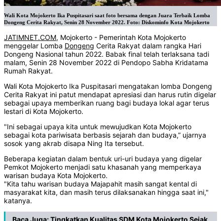
Wali Kota Mojokerto Ika Puspitasari saat foto bersama dengan Juara Terbaik Lomba
Dongeng Cerita Rakyat, Senin 28 November 2022. Foto: Diskominfo Kota Mojokerto
JATIMNET.COM
, Mojokerto - Pemerintah Kota Mojokerto
menggelar Lomba
Dongeng
Cerita Rakyat dalam rangka Hari
Dongeng Nasional tahun 2022. Babak final telah terlaksana tadi
malam, Senin 28 November 2022 di Pendopo Sabha Kridatama
Rumah Rakyat.
Wali Kota Mojokerto Ika Puspitasari mengatakan lomba Dongeng
Cerita Rakyat ini patut mendapat apresiasi dan harus rutin digelar
sebagai upaya memberikan ruang bagi budaya lokal agar terus
lestari di Kota Mojokerto.
"Ini sebagai upaya kita untuk mewujudkan Kota Mojokerto
sebagai kota pariwisata berbasis sejarah dan budaya,” ujarnya
sosok yang akrab disapa Ning Ita tersebut.
Beberapa kegiatan dalam bentuk uri-uri budaya yang digelar
Pemkot Mojokerto menjadi satu khasanah yang memperkaya
warisan budaya Kota Mojokerto.
"Kita tahu warisan budaya Majapahit masih sangat kental di
masyarakat kita, dan masih terus dilaksanakan hingga saat ini,"
katanya.
Baca Juga:
Tingkatkan Kualitas SDM Kota Mojokerto Sejak