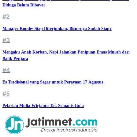
Diduga Belum Dibayar
#2
Manajer Kopdes Siap Diterjunkan, Bisnisnya Sudah Siap?
#3
Mengaku Anak Korban, Napi Jalankan Penipuan Emas Murah dari
Balik Penjara
#4
Es Tradisional yang Segar untuk Perayaan 17 Agustus
#5
Pelarian Mulia Wirjanto Tak Semanis Gula