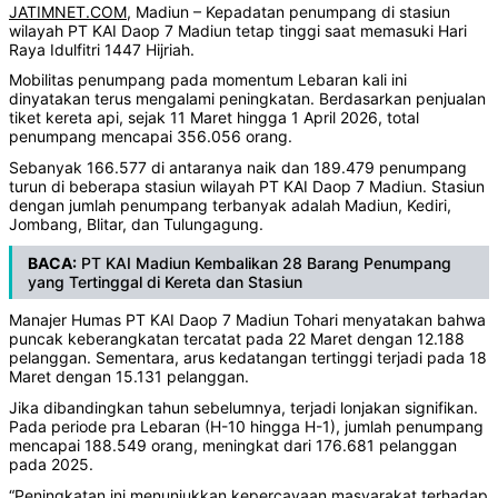
JATIMNET.COM
, Madiun – Kepadatan penumpang di stasiun
wilayah PT KAI Daop 7 Madiun tetap tinggi saat memasuki Hari
Raya Idulfitri 1447 Hijriah.
Mobilitas penumpang pada momentum Lebaran kali ini
dinyatakan terus mengalami peningkatan. Berdasarkan penjualan
tiket kereta api, sejak 11 Maret hingga 1 April 2026, total
penumpang mencapai 356.056 orang.
Sebanyak 166.577 di antaranya naik dan 189.479 penumpang
turun di beberapa stasiun wilayah PT KAI Daop 7 Madiun. Stasiun
dengan jumlah penumpang terbanyak adalah Madiun, Kediri,
Jombang, Blitar, dan Tulungagung.
BACA:
PT KAI Madiun Kembalikan 28 Barang Penumpang
yang Tertinggal di Kereta dan Stasiun
Manajer Humas PT KAI Daop 7 Madiun Tohari menyatakan bahwa
puncak keberangkatan tercatat pada 22 Maret dengan 12.188
pelanggan. Sementara, arus kedatangan tertinggi terjadi pada 18
Maret dengan 15.131 pelanggan.
Jika dibandingkan tahun sebelumnya, terjadi lonjakan signifikan.
Pada periode pra Lebaran (H-10 hingga H-1), jumlah penumpang
mencapai 188.549 orang, meningkat dari 176.681 pelanggan
pada 2025.
“Peningkatan ini menunjukkan kepercayaan masyarakat terhadap