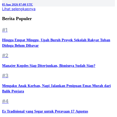
05 Aug 2026 07:00 UTC
Lihat selengkapnya
Berita Populer
#1
Hingga Empat Minggu, Upah Buruh Proyek Sekolah Rakyat Tuban
Diduga Belum Dibayar
#2
Manajer Kopdes Siap Diterjunkan, Bisnisnya Sudah Siap?
#3
Mengaku Anak Korban, Napi Jalankan Penipuan Emas Murah dari
Balik Penjara
#4
Es Tradisional yang Segar untuk Perayaan 17 Agustus