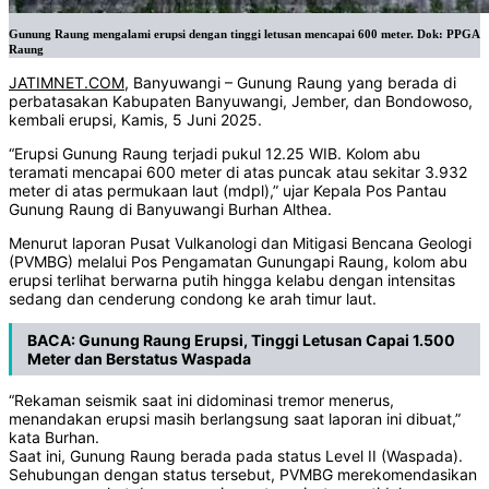
Gunung Raung mengalami erupsi dengan tinggi letusan mencapai 600 meter. Dok: PPGA
Raung
JATIMNET.COM
, Banyuwangi – Gunung Raung yang berada di
perbatasakan Kabupaten Banyuwangi, Jember, dan Bondowoso,
kembali erupsi, Kamis, 5 Juni 2025.
“Erupsi Gunung Raung terjadi pukul 12.25 WIB. Kolom abu
teramati mencapai 600 meter di atas puncak atau sekitar 3.932
meter di atas permukaan laut (mdpl),” ujar Kepala Pos Pantau
Gunung Raung di Banyuwangi Burhan Althea.
Menurut laporan Pusat Vulkanologi dan Mitigasi Bencana Geologi
(PVMBG) melalui Pos Pengamatan Gunungapi Raung, kolom abu
erupsi terlihat berwarna putih hingga kelabu dengan intensitas
sedang dan cenderung condong ke arah timur laut.
BACA:
Gunung Raung Erupsi, Tinggi Letusan Capai 1.500
Meter dan Berstatus Waspada
“Rekaman seismik saat ini didominasi tremor menerus,
menandakan erupsi masih berlangsung saat laporan ini dibuat,”
kata Burhan.
Saat ini, Gunung Raung berada pada status Level II (Waspada).
Sehubungan dengan status tersebut, PVMBG merekomendasikan