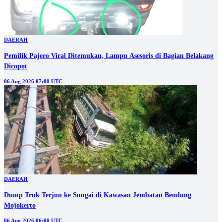
DAERAH
Pemilik Pajero Viral Ditemukan, Lampu Asesoris di Bagian Belakang
Dicopot
06 Aug 2026 07:00 UTC
DAERAH
Dump Truk Terjun ke Sungai di Kawasan Jembatan Bendung
Mojokerto
06 Aug 2026 06:00 UTC