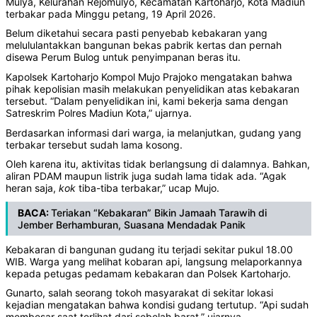
Mulya, Kelurahan Rejomulyo, Kecamatan Kartoharjo, Kota Madiun
terbakar pada Minggu petang, 19 April 2026.
Belum diketahui secara pasti penyebab kebakaran yang
melululantakkan bangunan bekas pabrik kertas dan pernah
disewa Perum Bulog untuk penyimpanan beras itu.
Kapolsek Kartoharjo Kompol Mujo Prajoko mengatakan bahwa
pihak kepolisian masih melakukan penyelidikan atas kebakaran
tersebut. “Dalam penyelidikan ini, kami bekerja sama dengan
Satreskrim Polres Madiun Kota,” ujarnya.
Berdasarkan informasi dari warga, ia melanjutkan, gudang yang
terbakar tersebut sudah lama kosong.
Oleh karena itu, aktivitas tidak berlangsung di dalamnya. Bahkan,
aliran PDAM maupun listrik juga sudah lama tidak ada. “Agak
heran saja,
kok
tiba-tiba terbakar,” ucap Mujo.
BACA:
Teriakan “Kebakaran” Bikin Jamaah Tarawih di
Jember Berhamburan, Suasana Mendadak Panik
Kebakaran di bangunan gudang itu terjadi sekitar pukul 18.00
WIB. Warga yang melihat kobaran api, langsung melaporkannya
kepada petugas pedamam kebakaran dan Polsek Kartoharjo.
Gunarto, salah seorang tokoh masyarakat di sekitar lokasi
kejadian mengatakan bahwa kondisi gudang tertutup. “Api sudah
membesar saat terlihat dari sebelah barat,” ujarnya.