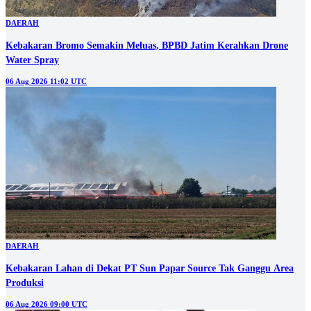
DAERAH
Kebakaran Bromo Semakin Meluas, BPBD Jatim Kerahkan Drone
Water Spray
06 Aug 2026 11:02 UTC
DAERAH
Kebakaran Lahan di Dekat PT Sun Papar Source Tak Ganggu Area
Produksi
06 Aug 2026 09:00 UTC