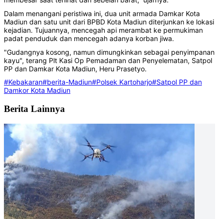
Dalam menangani peristiwa ini, dua unit armada Damkar Kota
Madiun dan satu unit dari BPBD Kota Madiun diterjunkan ke lokasi
kejadian. Tujuannya, mencegah api merambat ke permukiman
padat penduduk dan mencegah adanya korban jiwa.
"Gudangnya kosong, namun dimungkinkan sebagai penyimpanan
kayu", terang Plt Kasi Op Pemadaman dan Penyelematan, Satpol
PP dan Damkar Kota Madiun, Heru Prasetyo.
#Kebakaran
#berita-Madiun
#Polsek Kartoharjo
#Satpol PP dan
Damkor Kota Madiun
Berita Lainnya