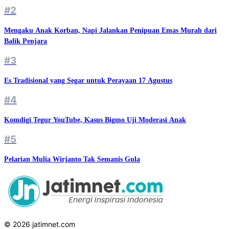
#2
Mengaku Anak Korban, Napi Jalankan Penipuan Emas Murah dari
Balik Penjara
#3
Es Tradisional yang Segar untuk Perayaan 17 Agustus
#4
Komdigi Tegur YouTube, Kasus Bigmo Uji Moderasi Anak
#5
Pelarian Mulia Wirjanto Tak Semanis Gula
© 2026 jatimnet.com