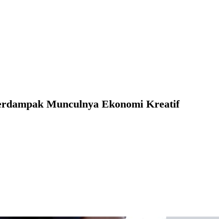
erdampak Munculnya Ekonomi Kreatif