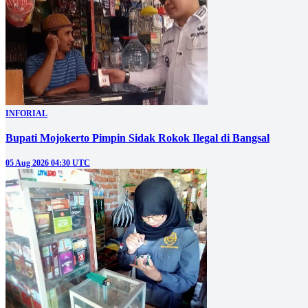
INFORIAL
Bupati Mojokerto Pimpin Sidak Rokok Ilegal di Bangsal
05 Aug 2026 04:30 UTC