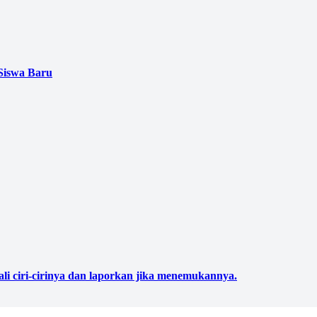
Siswa Baru
ali ciri-cirinya dan laporkan jika menemukannya.