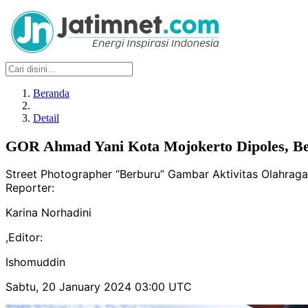
Beranda
Detail
GOR Ahmad Yani Kota Mojokerto Dipoles, B
Street Photographer “Berburu” Gambar Aktivitas Olahraga
Reporter:
Karina Norhadini
,
Editor:
Ishomuddin
Sabtu, 20 January 2024 03:00 UTC