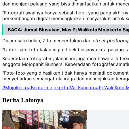
dan menjadi peluang yang bisa dimanfaatkan untuk menca
"Fotografi awalnya hanya sebuah hobi, yang pada akhirny
perkembangan digital memungkinkan masyarakat untuk
s
BACA:
Jumat Blusukan, Mas Pj Walikota Mojokerto Sa
Dalam satu bulan, Zifa menceritakan dari
street
photogra
"Untuk satu foto kalau ingin dibeli biasanya kita pasang t
Keberadaan fotografer jalanan ini juga membawa arti ters
anggota Mojopahit Runners. Keberadaan fotografer amati
"Foto-foto yang dihasilkan tidak hanya menjadi dokumen
menyebarkan semangat olahraga dan menunjukkan keragaman 
#Mojokerto
#Berita-mojokerto
#Ali Kuncoro
#Pj Wali Kota 
Berita Lainnya