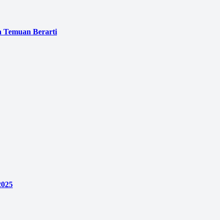
a Temuan Berarti
2025