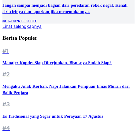
Jangan sampai menjadi bagian dari peredaran rokok ilegal. Kenali
ciri-cirinya dan laporkan jika menemukannya.
08 Jul 2026 06:00 UTC
Lihat selengkapnya
Berita Populer
#1
Manajer Kopdes Siap Diterjunkan, Bisnisnya Sudah Siap?
#2
Mengaku Anak Korban, Napi Jalankan Penipuan Emas Murah dari
Balik Penjara
#3
Es Tradisional yang Segar untuk Perayaan 17 Agustus
#4