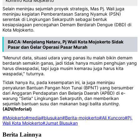
Kominfo Kota Mojokerto
Selain meninjau sejumlah proyek strategis, Mas Pj. Wali juga
meninjau kegiatan Pemberantasan Sarang Nyamuk (PSN)
serentak di Lingkungan Sekarputih sebagai bentuk
kesiapsiagaan pencegahan Demam Berdarah Dengue (DBD) di
Kota Mojokerto.
BACA:
Menjelang Nataru, Pj Wali Kota Mojokerto Sidak
Pasar dan Gelar Operasi Pasar Murah
“Menurut data, situasi udara yang panas itu malah bikin demam
berdarah semakin ganas, jadi tidak hanya musim penghujan yang
harus diwaspadai, tapi juga musim kemarau juga harus kita
waspadai," tuturnya.
Tidak hanya itu, pada kesempatan ini, ia juga meninjau
penyaluran Bantuan Pangan Non Tunai (BPNT) yang bersumber
dari Anggaran Pendapatan dan Belanja Daerah (APBD) di e-
warung "Setia" Lingkungan Sekarputih, dan memberikan
sejumlah bantuan susu dan makanan bagi balita
stunting
.
(ADV/Inforial)
#Mojokerto
#media
#blusukan
#Berita-mojokerto
#Ali Kuncoro
#Pj.
Wali Kota Mojokerto
#Jumat Blusukan
Berita Lainnya