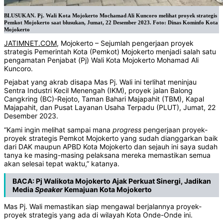
BLUSUKAN. Pj. Wali Kota Mojokerto Mochamad Ali Kuncoro melihat proyek strategis
Pemkot Mojokerto saat blusukan, Jumat, 22 Desember 2023. Foto: Dinas Kominfo Kota
Mojokerto
JATIMNET.COM
, Mojokerto – Sejumlah pengerjaan proyek
strategis Pemerintah Kota (Pemkot) Mojokerto menjadi salah satu
pengamatan Penjabat (Pj) Wali Kota Mojokerto Mohamad Ali
Kuncoro.
Pejabat yang akrab disapa Mas Pj. Wali ini terlihat meninjau
Sentra Industri Kecil Menengah (IKM), proyek jalan Balong
Cangkring (BC)-Rejoto, Taman Bahari Majapahit (TBM), Kapal
Majapahit, dan Pusat Layanan Usaha Terpadu (PLUT), Jumat, 22
Desember 2023.
“Kami ingin melihat sampai mana
progress
pengerjaan proyek-
proyek strategis Pemkot Mojokerto yang sudah dianggarkan baik
dari DAK maupun APBD Kota Mojokerto dan sejauh ini saya sudah
tanya ke masing-masing pelaksana mereka memastikan semua
akan selesai tepat waktu,” katanya.
BACA:
Pj Walikota Mojokerto Ajak Perkuat Sinergi, Jadikan
Media
Speaker
Kemajuan Kota Mojokerto
Mas Pj. Wali memastikan siap mengawal berjalannya proyek-
proyek strategis yang ada di wilayah Kota Onde-Onde ini.