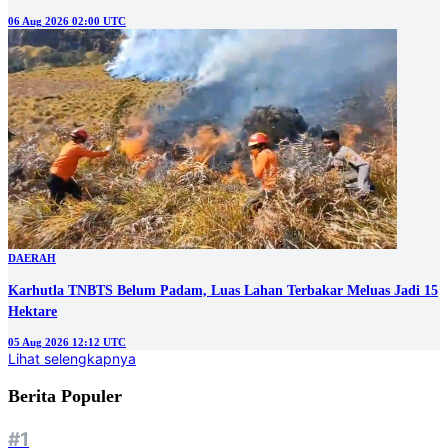
06 Aug 2026 02:00 UTC
DAERAH
Karhutla TNBTS Belum Padam, Luas Lahan Terbakar Meluas Jadi 15
Hektare
05 Aug 2026 12:12 UTC
Lihat selengkapnya
Berita Populer
#1