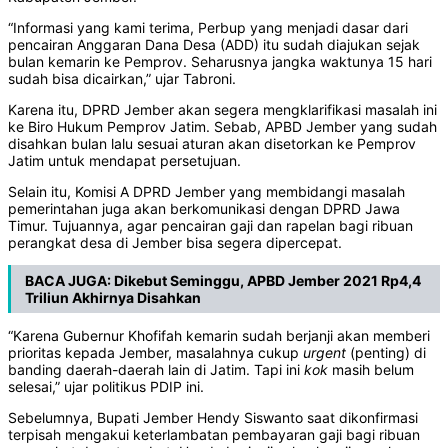
“Informasi yang kami terima, Perbup yang menjadi dasar dari
pencairan Anggaran Dana Desa (ADD) itu sudah diajukan sejak
bulan kemarin ke Pemprov. Seharusnya jangka waktunya 15 hari
sudah bisa dicairkan,” ujar Tabroni.
Karena itu, DPRD Jember akan segera mengklarifikasi masalah ini
ke Biro Hukum Pemprov Jatim. Sebab, APBD Jember yang sudah
disahkan bulan lalu sesuai aturan akan disetorkan ke Pemprov
Jatim untuk mendapat persetujuan.
Selain itu, Komisi A DPRD Jember yang membidangi masalah
pemerintahan juga akan berkomunikasi dengan DPRD Jawa
Timur. Tujuannya, agar pencairan gaji dan rapelan bagi ribuan
perangkat desa di Jember bisa segera dipercepat.
BACA JUGA:
Dikebut Seminggu, APBD Jember 2021 Rp4,4
Triliun Akhirnya Disahkan
“Karena Gubernur Khofifah kemarin sudah berjanji akan memberi
prioritas kepada Jember, masalahnya cukup
urgent
(penting) di
banding daerah-daerah lain di Jatim. Tapi ini
kok
masih belum
selesai,” ujar politikus PDIP ini.
Sebelumnya, Bupati Jember Hendy Siswanto saat dikonfirmasi
terpisah mengakui keterlambatan pembayaran gaji bagi ribuan