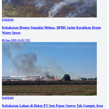
DAERAH
Kebakaran Bromo Semakin Meluas, BPBD Jatim Kerahkan Drone
Water Spray
06 Aug 2026 11:02 UTC
DAERAH
Kebakaran Lahan di Dekat PT Sun Papar Source Tak Ganggu Area