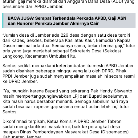
aturan, gaji mereka diambil dari Anggaran Dana Desa (ADD) yang
bersumber dari APBD Jember.
BACA JUGA:
Sempat Terkendala Perkada APBD, Gaji ASN
dan Honorer Pemkab Jember Akhirnya Cair
“Jumlah desa di Jember ada 226 desa dengan satu desa terdiri
dari Kades, Sekdes, beberapa Kasi atau Kaur, kemudian Kepala
Dusun minimal ada dua. Semuanya sama, belum terima gaji,” tutur
pria yang juga menjabat sebagai Sekretaris Desa (Sekdes)
Lengkong, Kecamatan Umbulsari itu.
Santos sedikit memaklumi keterlambatan itu meski APBD Jember
sudah disahkan beberapa minggu yang lalu oleh DPRD. Pihak
PPDI Jember juga sudah menyampaikan masalah ini secara resmi
ke DPRD Jember.
“Ya, mungkin karena Bupati yang sekarang Pak Hendy Siswanto
masih mempertanggungjawabkan LPj dari Bupati sebelumnya.
Kita masih harus bersabar menanti. Semoga sebelum hari raya
sudah bisa cair rapelan gaji selama empat bulan lebih ini,” tutur
Santos.
Dikonfirmasi terpisah, Ketua Komisi A DPRD Jember Tabroni
sudah mengklarifikasi masalah ini, baik ke perangkat desa
maupun Dinas Pemberdayaan Masyarakat Desa (Dispemades)
Kabupaten Jember.