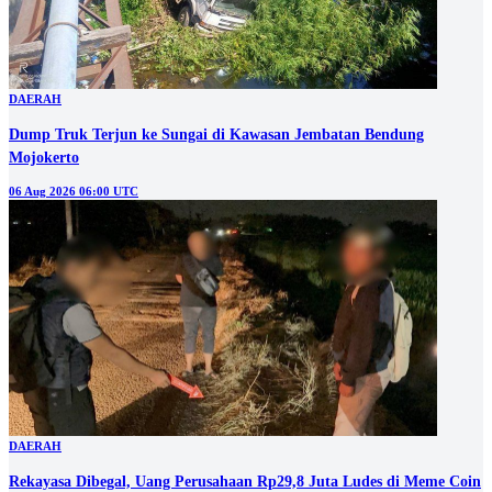
DAERAH
Dump Truk Terjun ke Sungai di Kawasan Jembatan Bendung
Mojokerto
06 Aug 2026 06:00 UTC
DAERAH
Rekayasa Dibegal, Uang Perusahaan Rp29,8 Juta Ludes di Meme Coin