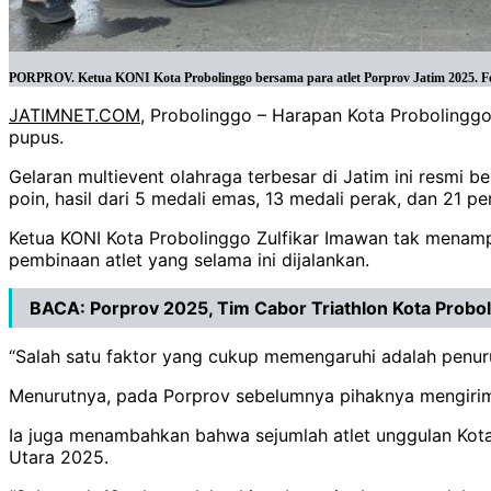
PORPROV. Ketua KONI Kota Probolinggo bersama para atlet Porprov Jatim 2025. Fo
JATIMNET.COM
, Probolinggo – Harapan Kota Probolingg
pupus.
Gelaran multievent olahraga terbesar di Jatim ini resmi b
poin, hasil dari 5 medali emas, 13 medali perak, dan 21 p
Ketua KONI Kota Probolinggo Zulfikar Imawan tak menampi
pembinaan atlet yang selama ini dijalankan.
BACA:
Porprov 2025, Tim Cabor Triathlon Kota Probo
“Salah satu faktor yang cukup memengaruhi adalah penurun
Menurutnya, pada Porprov sebelumnya pihaknya mengirim 
Ia juga menambahkan bahwa sejumlah atlet unggulan Kota
Utara 2025.