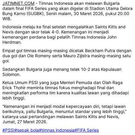
JATIMNET.COM
- Timnas Indonesia akan melawan Bulgaria
dalam final FIFA Series yang akan digelar di Stadion Utama Gelora
Bung Karno (SUGBK), Senin malam, 30 Maret 2026, pukul 20.00
WIB.
Indonesia melaju ke final setelah mengalahkan Saints Kitts and
Nevis dengan skor telak 4-0. Kemenangan ini menjadi
kemenangan perdana bagi pelatih Timnas Indonesia John
Herdman.
Empat gol timnas masing-masing dicetak Beckham Putra dengan
dua gol dan Ole Romeny serta Mauro Zijlstra masing-masing satu
gol.
Sedangkan Bulgaria juga menang telak 10-2 atas Kepulauan
Solomon.
Ketua Umum PSSI yang juga Menteri Pemuda dan Olah Raga
Erick Thohir meminta timnas fokus menghadapi final dan
meningkatlan performa tim karena kualitas lawan yang dihadapi
lebih tinggi.
“Kemenangan ini menjadi modal kepercayaan diri, tetapi lawan
berikutnya, yaitu Bulgaria, menuntut standar yang lebih tinggi,”
katanya usai pertandingan melawan Saints Kitts and Nevis,
Jumat, 27 Maret 2026.
#PSSI
#sepak bola
#timnas indonesia
#FIFA Series