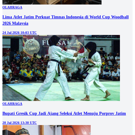
OLAHRAGA
Lima Atlet Jatim Perkuat Timnas Indonesia di World Cup Woodball
2026 Malaysia
24 Jul 2026 10:03 UTC
OLAHRAGA
Bupati Gresik Cup Jadi Ajang Seleksi Atlet Menuju Porprov Jatim
20 Jul 2026 13:30 UTC