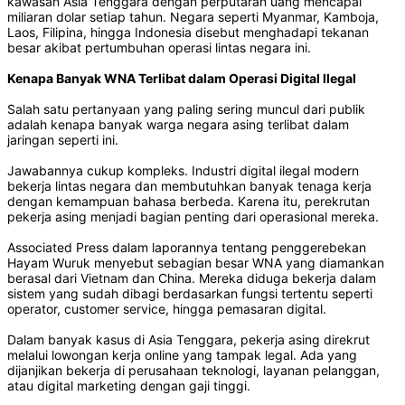
kawasan Asia Tenggara dengan perputaran uang mencapai
miliaran dolar setiap tahun. Negara seperti Myanmar, Kamboja,
Laos, Filipina, hingga Indonesia disebut menghadapi tekanan
besar akibat pertumbuhan operasi lintas negara ini.
Kenapa Banyak WNA Terlibat dalam Operasi Digital Ilegal
Salah satu pertanyaan yang paling sering muncul dari publik
adalah kenapa banyak warga negara asing terlibat dalam
jaringan seperti ini.
Jawabannya cukup kompleks. Industri digital ilegal modern
bekerja lintas negara dan membutuhkan banyak tenaga kerja
dengan kemampuan bahasa berbeda. Karena itu, perekrutan
pekerja asing menjadi bagian penting dari operasional mereka.
Associated Press dalam laporannya tentang penggerebekan
Hayam Wuruk menyebut sebagian besar WNA yang diamankan
berasal dari Vietnam dan China. Mereka diduga bekerja dalam
sistem yang sudah dibagi berdasarkan fungsi tertentu seperti
operator, customer service, hingga pemasaran digital.
Dalam banyak kasus di Asia Tenggara, pekerja asing direkrut
melalui lowongan kerja online yang tampak legal. Ada yang
dijanjikan bekerja di perusahaan teknologi, layanan pelanggan,
atau digital marketing dengan gaji tinggi.