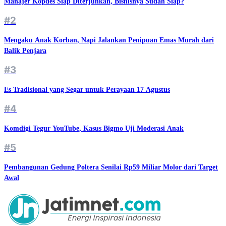
Manajer Kopdes Siap Diterjunkan, Bisnisnya Sudah Siap?
#2
Mengaku Anak Korban, Napi Jalankan Penipuan Emas Murah dari
Balik Penjara
#3
Es Tradisional yang Segar untuk Perayaan 17 Agustus
#4
Komdigi Tegur YouTube, Kasus Bigmo Uji Moderasi Anak
#5
Pembangunan Gedung Poltera Senilai Rp59 Miliar Molor dari Target
Awal