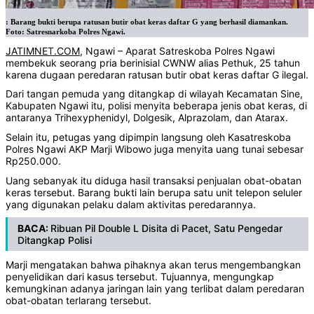
: Barang bukti berupa ratusan butir obat keras daftar G yang berhasil diamankan.
Foto: Satresnarkoba Polres Ngawi.
JATIMNET.COM
, Ngawi – Aparat Satreskoba Polres Ngawi
membekuk seorang pria berinisial CWNW alias Pethuk, 25 tahun
karena dugaan peredaran ratusan butir obat keras daftar G ilegal.
Dari tangan pemuda yang ditangkap di wilayah Kecamatan Sine,
Kabupaten Ngawi itu, polisi menyita beberapa jenis obat keras, di
antaranya Trihexyphenidyl, Dolgesik, Alprazolam, dan Atarax.
Selain itu, petugas yang dipimpin langsung oleh Kasatreskoba
Polres Ngawi AKP Marji Wibowo juga menyita uang tunai sebesar
Rp250.000.
Uang sebanyak itu diduga hasil transaksi penjualan obat-obatan
keras tersebut. Barang bukti lain berupa satu unit telepon seluler
yang digunakan pelaku dalam aktivitas peredarannya.
BACA:
Ribuan Pil Double L Disita di Pacet, Satu Pengedar
Ditangkap Polisi
Marji mengatakan bahwa pihaknya akan terus mengembangkan
penyelidikan dari kasus tersebut. Tujuannya, mengungkap
kemungkinan adanya jaringan lain yang terlibat dalam peredaran
obat-obatan terlarang tersebut.