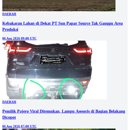
DAERAH
Kebakaran Lahan di Dekat PT Sun Papar Source Tak Ganggu Area
Produksi
06 Aug 2026 09:00 UTC
DAERAH
Pemilik Pajero Viral Ditemukan, Lampu Asesoris di Bagian Belakang
Dicopot
06 Aug 2026 07:00 UTC