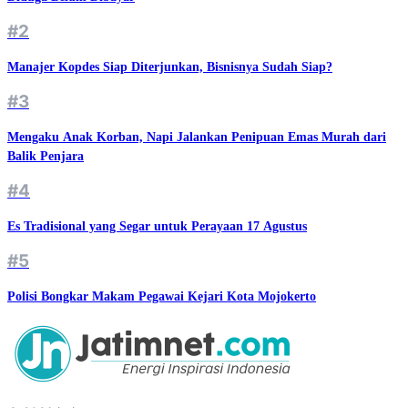
#2
Manajer Kopdes Siap Diterjunkan, Bisnisnya Sudah Siap?
#3
Mengaku Anak Korban, Napi Jalankan Penipuan Emas Murah dari
Balik Penjara
#4
Es Tradisional yang Segar untuk Perayaan 17 Agustus
#5
Polisi Bongkar Makam Pegawai Kejari Kota Mojokerto