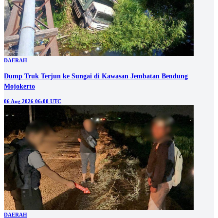
DAERAH
Dump Truk Terjun ke Sungai di Kawasan Jembatan Bendung
Mojokerto
06 Aug 2026 06:00 UTC
DAERAH