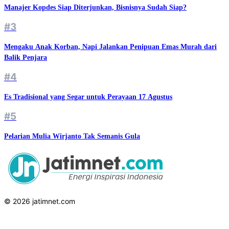
Manajer Kopdes Siap Diterjunkan, Bisnisnya Sudah Siap?
#3
Mengaku Anak Korban, Napi Jalankan Penipuan Emas Murah dari
Balik Penjara
#4
Es Tradisional yang Segar untuk Perayaan 17 Agustus
#5
Pelarian Mulia Wirjanto Tak Semanis Gula
© 2026 jatimnet.com