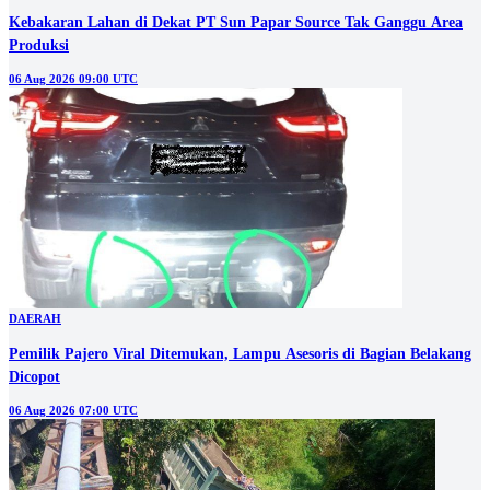
Kebakaran Lahan di Dekat PT Sun Papar Source Tak Ganggu Area
Produksi
06 Aug 2026 09:00 UTC
DAERAH
Pemilik Pajero Viral Ditemukan, Lampu Asesoris di Bagian Belakang
Dicopot
06 Aug 2026 07:00 UTC