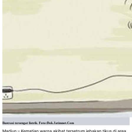
Ilustrasi tersengat listrik. Foto:Dok.Jatimnet.Com
Madiun – Kematian warga akibat tersetrum jebakan tikus di area