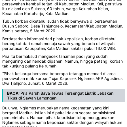
persawahan kembali terjadi di Kabupaten Madiun. Kali, peristiwa
itu dialami oleh Sukono, 60 tahun, warga Kelurahan Kelun,
Kecamatan Kartoharjo, Kota Madiun.
Tubuh korban diketahui sudah tidak bernyawa di persawahan
Dusun Sedoro, Desa Tanjungrejo, Kecamatan/Kabupaten Madiun,
Kamis petang, 5 Maret 2026.
Berdasarkan informasi dari pihak kepolisian, korban diketahui
berangkat dari rumah menuju sawah yang berada di wilayah
perbatasan Kabupaten/Kota Madiun sekitar pukul 16.00 WIB.
Pria itu bermaksud mengecek tanaman padi yang sudah
menguning dan hendak dipanen. Namun, hingga petang, korban
tak kunjung pulang ke rumah.
“Pihak keluarga bersama beberapa tetangga mencari di area
persawahan milik korban,” ujar Kapolsek Nglames AKP Agustinus
Dwi Tjahjono, Jumat, 6 Maret 2026.
BACA:
Pria Paruh Baya Tewas Tersengat Listrik Jebakan
Tikus di Sawah Lamongan
Dulunya, Nglames merupakan nama kecamatan yang kini
berganti Madiun. Istilah ini dipakai dalam secara administrasi
pemerintahan. Namun, pihak kepolisian tetap menggunakan
Nglames sebagai nama kepolisian sektor dengan wilayah hukum