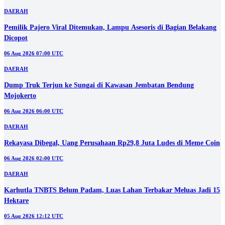
DAERAH
Pemilik Pajero Viral Ditemukan, Lampu Asesoris di Bagian Belakang
Dicopot
06 Aug 2026 07:00 UTC
DAERAH
Dump Truk Terjun ke Sungai di Kawasan Jembatan Bendung
Mojokerto
06 Aug 2026 06:00 UTC
DAERAH
Rekayasa Dibegal, Uang Perusahaan Rp29,8 Juta Ludes di Meme Coin
06 Aug 2026 02:00 UTC
DAERAH
Karhutla TNBTS Belum Padam, Luas Lahan Terbakar Meluas Jadi 15
Hektare
05 Aug 2026 12:12 UTC