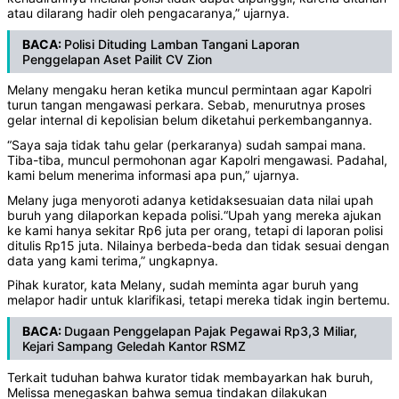
atau dilarang hadir oleh pengacaranya,” ujarnya.
BACA:
Polisi Dituding Lamban Tangani Laporan
Penggelapan Aset Pailit CV Zion
Melany mengaku heran ketika muncul permintaan agar Kapolri
turun tangan mengawasi perkara. Sebab, menurutnya proses
gelar internal di kepolisian belum diketahui perkembangannya.
“Saya saja tidak tahu gelar (perkaranya) sudah sampai mana.
Tiba-tiba, muncul permohonan agar Kapolri mengawasi. Padahal,
kami belum menerima informasi apa pun,” ujarnya.
Melany juga menyoroti adanya ketidaksesuaian data nilai upah
buruh yang dilaporkan kepada polisi.“Upah yang mereka ajukan
ke kami hanya sekitar Rp6 juta per orang, tetapi di laporan polisi
ditulis Rp15 juta. Nilainya berbeda-beda dan tidak sesuai dengan
data yang kami terima,” ungkapnya.
Pihak kurator, kata Melany, sudah meminta agar buruh yang
melapor hadir untuk klarifikasi, tetapi mereka tidak ingin bertemu.
BACA:
Dugaan Penggelapan Pajak Pegawai Rp3,3 Miliar,
Kejari Sampang Geledah Kantor RSMZ
Terkait tuduhan bahwa kurator tidak membayarkan hak buruh,
Melissa menegaskan bahwa semua tindakan dilakukan