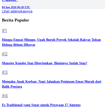
04 Aug 2026 06:30 UTC
Lihat selengkapnya
Berita Populer
#1
Hingga Empat Minggu, Upah Buruh Proyek Sekolah Rakyat Tuban
Diduga Belum Dibayar
#2
Manajer Kopdes Siap Diterjunkan, Bisnisnya Sudah Siap?
#3
Mengaku Anak Korban, Napi Jalankan Penipuan Emas Murah dari
Balik Penjara
#4
Es Tradisional yang Segar untuk Perayaan 17 Agustus