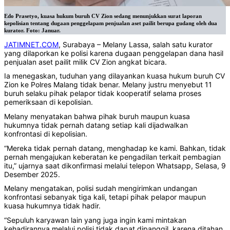
Edo Prasetyo, kuasa hukum buruh CV Zion sedang menunjukkan surat laporan
kepolisian tentang dugaan penggelapam penjualan aset pailit berupa gudang oleh dua
kurator. Foto: Januar.
JATIMNET.COM
, Surabaya – Melany Lassa, salah satu kurator
yang dilaporkan ke polisi karena dugaan penggelapan dana hasil
penjualan aset pailit milik CV Zion angkat bicara.
Ia menegaskan, tuduhan yang dilayankan kuasa hukum buruh CV
Zion ke Polres Malang tidak benar. Melany justru menyebut 11
buruh selaku pihak pelapor tidak kooperatif selama proses
pemeriksaan di kepolisian.
Melany menyatakan bahwa pihak buruh maupun kuasa
hukumnya tidak pernah datang setiap kali dijadwalkan
konfrontasi di kepolisian.
“Mereka tidak pernah datang, menghadap ke kami. Bahkan, tidak
pernah mengajukan keberatan ke pengadilan terkait pembagian
itu,” ujarnya saat dikonfirmasi melalui telepon Whatsapp, Selasa, 9
Desember 2025.
Melany mengatakan, polisi sudah mengirimkan undangan
konfrontasi sebanyak tiga kali, tetapi pihak pelapor maupun
kuasa hukumnya tidak hadir.
“Sepuluh karyawan lain yang juga ingin kami mintakan
kehadirannya melalui polisi tidak dapat dipanggil, karena ditahan