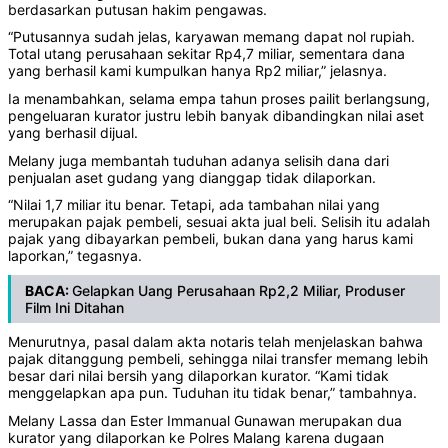
berdasarkan putusan hakim pengawas.
“Putusannya sudah jelas, karyawan memang dapat nol rupiah.
Total utang perusahaan sekitar Rp4,7 miliar, sementara dana
yang berhasil kami kumpulkan hanya Rp2 miliar,” jelasnya.
Ia menambahkan, selama empa tahun proses pailit berlangsung,
pengeluaran kurator justru lebih banyak dibandingkan nilai aset
yang berhasil dijual.
Melany juga membantah tuduhan adanya selisih dana dari
penjualan aset gudang yang dianggap tidak dilaporkan.
“Nilai 1,7 miliar itu benar. Tetapi, ada tambahan nilai yang
merupakan pajak pembeli, sesuai akta jual beli. Selisih itu adalah
pajak yang dibayarkan pembeli, bukan dana yang harus kami
laporkan,” tegasnya.
BACA:
Gelapkan Uang Perusahaan Rp2,2 Miliar, Produser
Film Ini Ditahan
Menurutnya, pasal dalam akta notaris telah menjelaskan bahwa
pajak ditanggung pembeli, sehingga nilai transfer memang lebih
besar dari nilai bersih yang dilaporkan kurator. “Kami tidak
menggelapkan apa pun. Tuduhan itu tidak benar,” tambahnya.
Melany Lassa dan Ester Immanual Gunawan merupakan dua
kurator yang dilaporkan ke Polres Malang karena dugaan