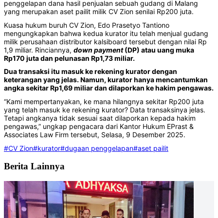
penggelapan dana hasil penjualan sebuah gudang di Malang
yang merupakan aset pailit milik CV Zion senilai Rp200 juta.
Kuasa hukum buruh CV Zion, Edo Prasetyo Tantiono
mengungkapkan bahwa kedua kurator itu telah menjual gudang
milik perusahaan distributor kalsiboard tersebut dengan nilai Rp
1,9 miliar. Rinciannya,
down payment
(DP) atau uang muka
Rp170 juta dan pelunasan Rp1,73 miliar.
Dua transaksi itu masuk ke rekening kurator dengan
keterangan yang jelas. Namun, kurator hanya mencantumkan
angka sekitar Rp1,69 miliar dan dilaporkan ke hakim pengawas.
“Kami mempertanyakan, ke mana hilangnya sekitar Rp200 juta
yang telah masuk ke rekening kurator? Data transaksinya jelas.
Tetapi angkanya tidak sesuai saat dilaporkan kepada hakim
pengawas,” ungkap pengacara dari Kantor Hukum EPrast &
Associates Law Firm tersebut, Selasa, 9 Desember 2025.
#CV Zion
#kurator
#dugaan penggelapan
#aset pailit
Berita Lainnya