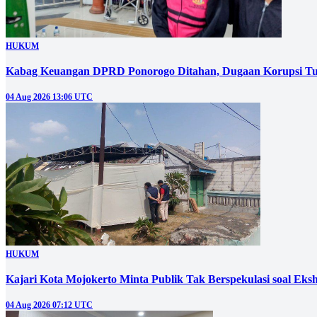
HUKUM
Kabag Keuangan DPRD Ponorogo Ditahan, Dugaan Korupsi Tu
04 Aug 2026 13:06 UTC
HUKUM
Kajari Kota Mojokerto Minta Publik Tak Berspekulasi soal E
04 Aug 2026 07:12 UTC