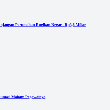
njangan Perumahan Rugikan Negara Rp3,6 Miliar
kshumasi Makam Pegawainya