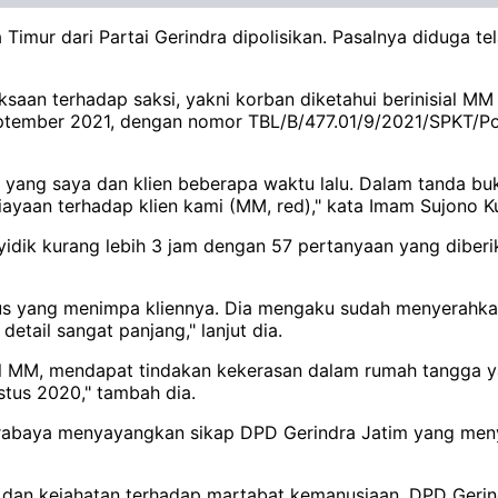
Timur dari Partai Gerindra dipolisikan. Pasalnya diduga 
saan terhadap saksi, yakni korban diketahui berinisial MM
tember 2021, dengan nomor TBL/B/477.01/9/2021/SPKT/Polda 
an yang saya dan klien beberapa waktu lalu. Dalam tanda b
ganiayaan terhadap klien kami (MM, red)," kata Imam Sujon
k kurang lebih 3 jam dengan 57 pertanyaan yang diberikan
s yang menimpa kliennya. Dia mengaku sudah menyerahkan
etail sangat panjang," lanjut dia.
sial MM, mendapat tindakan kekerasan dalam rumah tangga 
stus 2020," tambah dia.
urabaya menyayangkan sikap DPD Gerindra Jatim yang meny
dan kejahatan terhadap martabat kemanusiaan. DPD Gerin