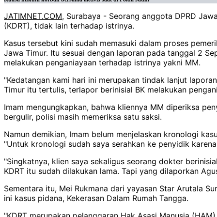
JATIMNET.COM
, Surabaya - Seorang anggota DPRD Jawa 
(KDRT), tidak lain terhadap istrinya.
Kasus tersebut kini sudah memasuki dalam proses pemerik
Jawa Timur. Itu sesuai dengan laporan pada tanggal 2 Sep
melakukan penganiayaan terhadap istrinya yakni MM.
"Kedatangan kami hari ini merupakan tindak lanjut lapor
Timur itu tertulis, terlapor berinisial BK melakukan pen
Imam mengungkapkan, bahwa kliennya MM diperiksa penyidi
bergulir, polisi masih memeriksa satu saksi.
Namun demikian, Imam belum menjelaskan kronologi kasu
"Untuk kronologi sudah saya serahkan ke penyidik karena d
"Singkatnya, klien saya sekaligus seorang dokter berini
KDRT itu sudah dilakukan lama. Tapi yang dilaporkan Agu
Sementara itu, Mei Rukmana dari yayasan Star Arutala S
ini kasus pidana, Kekerasan Dalam Rumah Tangga.
"KDRT merupakan pelanggaran Hak Asasi Manusia (HAM) 