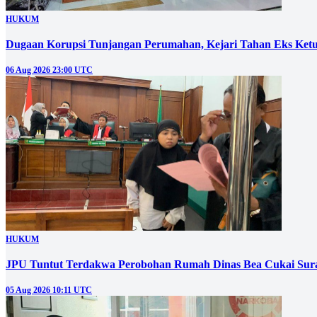
HUKUM
Dugaan Korupsi Tunjangan Perumahan, Kejari Tahan Eks Ke
06 Aug 2026 23:00 UTC
HUKUM
JPU Tuntut Terdakwa Perobohan Rumah Dinas Bea Cukai Sura
05 Aug 2026 10:11 UTC