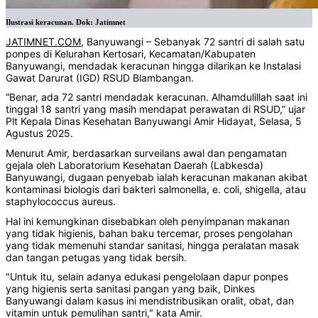
Ilustrasi keracunan. Dok: Jatimnet
JATIMNET.COM
, Banyuwangi – Sebanyak 72 santri di salah satu
ponpes di Kelurahan Kertosari, Kecamatan/Kabupaten
Banyuwangi, mendadak keracunan hingga dilarikan ke Instalasi
Gawat Darurat (IGD) RSUD Blambangan.
“Benar, ada 72 santri mendadak keracunan. Alhamdulillah saat ini
tinggal 18 santri yang masih mendapat perawatan di RSUD,” ujar
Plt Kepala Dinas Kesehatan Banyuwangi Amir Hidayat, Selasa, 5
Agustus 2025.
Menurut Amir, berdasarkan surveilans awal dan pengamatan
gejala oleh Laboratorium Kesehatan Daerah (Labkesda)
Banyuwangi, dugaan penyebab ialah keracunan makanan akibat
kontaminasi biologis dari bakteri salmonella, e. coli, shigella, atau
staphylococcus aureus.
Hal ini kemungkinan disebabkan oleh penyimpanan makanan
yang tidak higienis, bahan baku tercemar, proses pengolahan
yang tidak memenuhi standar sanitasi, hingga peralatan masak
dan tangan petugas yang tidak bersih.
"Untuk itu, selain adanya edukasi pengelolaan dapur ponpes
yang higienis serta sanitasi pangan yang baik, Dinkes
Banyuwangi dalam kasus ini mendistribusikan oralit, obat, dan
vitamin untuk pemulihan santri," kata Amir.