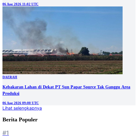
Berita Populer
#1
KA BIAS Madiun-Solo Terkendala Teknis, Perjalanan Lima Kereta
Terlambat
#2
Mengaku Anak Korban, Napi Jalankan Penipuan Emas Murah dari
Balik Penjara
#3
Es Tradisional yang Segar untuk Perayaan 17 Agustus
#4
Persebaya Juara Piala Presiden 2026, Bonek Konvoi Rayakan Gelar
Perdana
#5