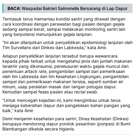
BACA:
Waspadai Bakteri Salmonella Bersarang di Lap Dapur
Termasuk terus memantau kondisi santri yang dirawat dengan
cara ⁠koordinasi dengan perawatan bagi pasien dengan gejala
sedang sampai berat, sampai melakukan monitoring santri lain
yang berpotensi menunjukkan gejala lanjutan.
“Ini akan dilanjutkan untuk penyelidikan epidemiologi lanjutan oleh
Tim Surveilans dari Dinkes dan Labkesda,” kata Amir.
Adapun penyelidikan lanjutan tersebut berupa wawancara
kepada pihak terkait untuk mengetahui jenis dan jumlah makanan
terakhir yang dikonsumsi, penelusuran waktu gejala muncul dan
penentuan
attack
rate
, pengambilan sampel dan pemeriksaan
oleh tim Labkesda dan tim Kesehatan Lingkungan, pengambilan
sampel dan pemeriksaan makanan tersisa, seperti sumber air
minum, usap peralatan masak dan tangan petugas dapur.
Kemudian sampel feses pasien atau
rectal
swab
.
“Untuk mencegah kejadian ini, kami mengimbau untuk terus
menjaga kebersihan dapur dan pengelolaan bahan pangan yang
baik,” kata Amir.
Demi menjamin kesehatan para santri, Dinas Kesehatan (Dinkes)
berupaya mendorong dapur pondok pesantren (ponpes) di Bumi
Blambangan dikelola secara higienis.