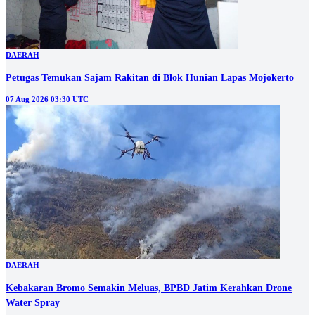
DAERAH
Kebakaran Bromo Semakin Meluas, BPBD Jatim Kerahkan Drone
Water Spray
06 Aug 2026 11:02 UTC
DAERAH
Kebakaran Lahan di Dekat PT Sun Papar Source Tak Ganggu Area
Produksi
06 Aug 2026 09:00 UTC
Lihat selengkapnya