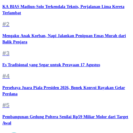
Pembangunan Gedung Poltera Senilai Rp59 Miliar Molor dari Target
Awal
© 2026 jatimnet.com