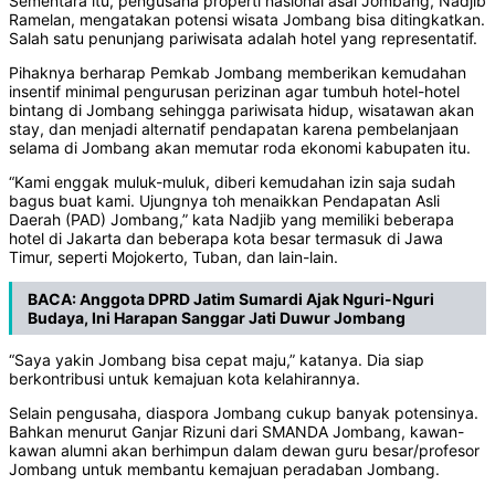
Sementara itu, pengusaha properti nasional asal Jombang, Nadjib
Ramelan, mengatakan potensi wisata Jombang bisa ditingkatkan.
Salah satu penunjang pariwisata adalah hotel yang representatif.
Pihaknya berharap Pemkab Jombang memberikan kemudahan
insentif minimal pengurusan perizinan agar tumbuh hotel-hotel
bintang di Jombang sehingga pariwisata hidup, wisatawan akan
stay, dan menjadi alternatif pendapatan karena pembelanjaan
selama di Jombang akan memutar roda ekonomi kabupaten itu.
“Kami enggak muluk-muluk, diberi kemudahan izin saja sudah
bagus buat kami. Ujungnya toh menaikkan Pendapatan Asli
Daerah (PAD) Jombang,” kata Nadjib yang memiliki beberapa
hotel di Jakarta dan beberapa kota besar termasuk di Jawa
Timur, seperti Mojokerto, Tuban, dan lain-lain.
BACA:
Anggota DPRD Jatim Sumardi Ajak Nguri-Nguri
Budaya, Ini Harapan Sanggar Jati Duwur Jombang
“Saya yakin Jombang bisa cepat maju,” katanya. Dia siap
berkontribusi untuk kemajuan kota kelahirannya.
Selain pengusaha, diaspora Jombang cukup banyak potensinya.
Bahkan menurut Ganjar Rizuni dari SMANDA Jombang, kawan-
kawan alumni akan berhimpun dalam dewan guru besar/profesor
Jombang untuk membantu kemajuan peradaban Jombang.