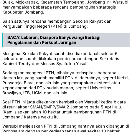
Bulak, Mojokrapak, Kecamatan Tembelang, Jombang ini, Warsubi
menyampaikan beberapa rencana pembangunan startegis
Kabupaten Jombang.
Salah satunya rencana membangun Sekolah Rakyat dan
Perguruan Tinggi Negeri (PTN) di Jombang.
BACA:
Lebaran, Diaspora Banyuwangi Berbagi
Pengalaman dan Perkuat Jaringan
Mengenai Sekolah Rakyat sudah disediakan tanah sekitar 6
hektar dan sudah dilakukan pembicaraan dengan Sekretaris
Kabinet Teddy dan Mensos Syaifulloh Yusuf.
Sedangkan mengenai PTN, pihaknya terinspirasi beberapa
daerah lain yang sudah memiliki PTN di daerahnya, seperti Kediri,
Purworejo, Blora, dan lain-lain yang merupakan ekstensi atau
kepanjangan dari PTN sudah mapan, seperti Universitas
Brawijaya, ITB, UGM, dan lain-lain.
Soal PTN ini juga ditekankan kembali oleh Warsubi ketika bicara
di reuni akbar SMAN/SMPP/SMA 2 Jombang pada 5 April lalu.
“Kami siapkan lahan 10 hektar untuk pembangunan PTN di
Jombang,” katanya waktu itu.
Warsubi menjelaskan PTN di Jombang nantinya akan dibangun di
Wonosalam dengan penyediaan tanah awal sekitar 10 hektar.