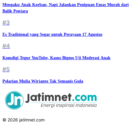
Mengaku Anak Korban, Napi Jalankan Penipuan Emas Murah dari
Balik Penjara
#3
Es Tradisional yang Segar untuk Perayaan 17 Agustus
#4
Komdigi Tegur YouTube, Kasus Bigmo Uji Moderasi Anak
#5
Pelarian Mulia Wirjanto Tak Semanis Gula
© 2026 jatimnet.com