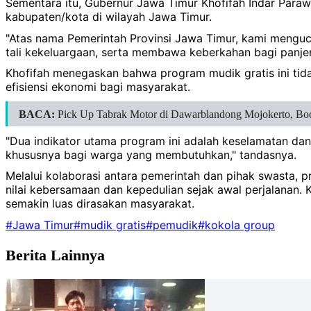
Sementara itu, Gubernur Jawa Timur Khofifah Indar Para
kabupaten/kota di wilayah Jawa Timur.
"Atas nama Pemerintah Provinsi Jawa Timur, kami menguc
tali kekeluargaan, serta membawa keberkahan bagi panj
Khofifah menegaskan bahwa program mudik gratis ini ti
efisiensi ekonomi bagi masyarakat.
BACA:
Pick Up Tabrak Motor di Dawarblandong Mojokerto, Boc
"Dua indikator utama program ini adalah keselamatan da
khususnya bagi warga yang membutuhkan," tandasnya.
Melalui kolaborasi antara pemerintah dan pihak swasta, 
nilai kebersamaan dan kepedulian sejak awal perjalana
semakin luas dirasakan masyarakat.
#Jawa Timur
#mudik gratis
#pemudik
#kokola group
Berita Lainnya