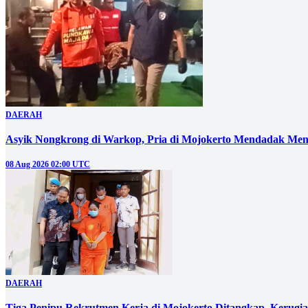
DAERAH
Asyik Nongkrong di Warkop, Pria di Mojokerto Mendadak Men
08 Aug 2026 02:00 UTC
DAERAH
Tiga Penipu Rekrutmen Kerja di Mojokerto Ditangkap, Kerugi