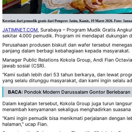
Kecerian dari pemudik gratis dari Pemprov Jatim, Kamis, 19 Maret 2026. Foto: Janu
JATIMNET.COM
, Surabaya – Program Mudik Gratis Angku
sekitar 4.000 pemudik. Program ini mendapat dukungan dar
Perusahaan produsen biskuit dan wafer tersebut menegas
panjang dalam berbagi kebahagiaan kepada masyarakat.
Manager Public Relations Kokola Group, Andi Fian Octav
jawab sosial (CSR).
"Kami sudah lebih dari 53 tahun berkarya, dan lewat pro
yang selalu ditunggu masyarakat, dan kami ingin selalu ad
BACA:
Pondok Modern Darussalam Gontor Berlebaran
Dalam kegiatan tersebut, Kokola Group juga turun langs
menambah kenyamanan sekaligus menghadirkan suasana 
"Kami ingin pemudik bisa menikmati perjalanan dengan leb
halaman," ucap Fian.