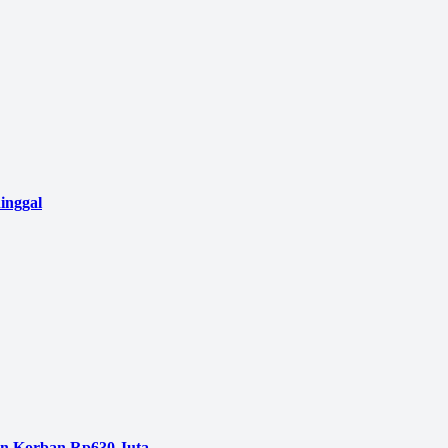
inggal
an Korban Rp630 Juta