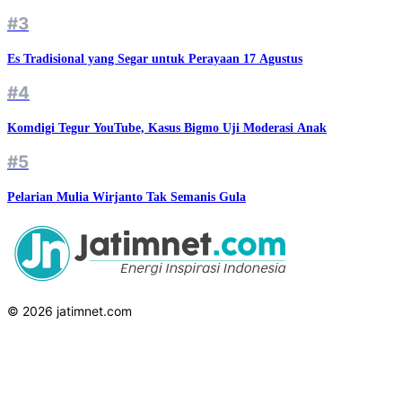
#3
Es Tradisional yang Segar untuk Perayaan 17 Agustus
#4
Komdigi Tegur YouTube, Kasus Bigmo Uji Moderasi Anak
#5
Pelarian Mulia Wirjanto Tak Semanis Gula
© 2026 jatimnet.com