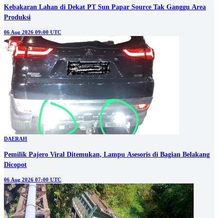
Kebakaran Lahan di Dekat PT Sun Papar Source Tak Ganggu Area
Produksi
06 Aug 2026 09:00 UTC
DAERAH
Pemilik Pajero Viral Ditemukan, Lampu Asesoris di Bagian Belakang
Dicopot
06 Aug 2026 07:00 UTC