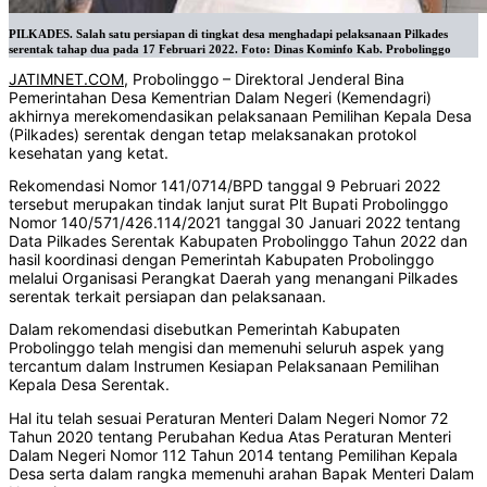
PILKADES. Salah satu persiapan di tingkat desa menghadapi pelaksanaan Pilkades
serentak tahap dua pada 17 Februari 2022. Foto: Dinas Kominfo Kab. Probolinggo
JATIMNET.COM
, Probolinggo – Direktoral Jenderal Bina
Pemerintahan Desa Kementrian Dalam Negeri (Kemendagri)
akhirnya merekomendasikan pelaksanaan Pemilihan Kepala Desa
(Pilkades) serentak dengan tetap melaksanakan protokol
kesehatan yang ketat.
Rekomendasi Nomor 141/0714/BPD tanggal 9 Pebruari 2022
tersebut merupakan tindak lanjut surat Plt Bupati Probolinggo
Nomor 140/571/426.114/2021 tanggal 30 Januari 2022 tentang
Data Pilkades Serentak Kabupaten Probolinggo Tahun 2022 dan
hasil koordinasi dengan Pemerintah Kabupaten Probolinggo
melalui Organisasi Perangkat Daerah yang menangani Pilkades
serentak terkait persiapan dan pelaksanaan.
Dalam rekomendasi disebutkan Pemerintah Kabupaten
Probolinggo telah mengisi dan memenuhi seluruh aspek yang
tercantum dalam Instrumen Kesiapan Pelaksanaan Pemilihan
Kepala Desa Serentak.
Hal itu telah sesuai Peraturan Menteri Dalam Negeri Nomor 72
Tahun 2020 tentang Perubahan Kedua Atas Peraturan Menteri
Dalam Negeri Nomor 112 Tahun 2014 tentang Pemilihan Kepala
Desa serta dalam rangka memenuhi arahan Bapak Menteri Dalam