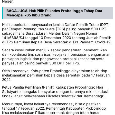
Negeri.
BACA JUGA:
Hak Pilih Pilkades Probolinggo Tahap Dua
Mencapai 765 Ribu Orang
Hal itu berkaitan penyesuaian jumlah Daftar Pemilih Tetap (DPT)
per Tempat Pemungutan Suara (TPS) paling banyak 500 DPT
sebagaimana Surat Edaran Menteri Dalam Negeri Nomor
141/6698/SJ tanggal 10 Desember 2020 tentang Jumlah Pemilih
di TPS Pemilihan Kepala Desa Serentak di Era Pandemi Covid-19.
Secara keseluruhan merujuk aspek pengaturan, pembentukan
dan koordinasi tim, sosialisasi kebijakan, persiapan pengamanan,
persiapan logistik dan pengawasan protokol kesehatan serta
penyesuaian paling banyak 500 DPT per TPS.
Oleh karenanya, Kabupaten Probolinggo dinyatakan telah siap
melaksanakan pemilihan kepala desa serentak pada 17 Februari
2022.
Ketua Panitia Pemilihan (Panlih) Kabupaten Probolinggo Heri
Sulistyanto mengaku bersyukur dengan turunnya rekomendasi
tindak lanjut pelaksanaan Pilkades serentak dari Kemendagri.
Menurutnya, lewat keluarnya rekomendasi, bisa dipastikan
tanggal 17 Februari 2022, Pemerintah Kabupaten Probolinggo
bisa melaksanakan Pilkades serentak dengan tetap harus