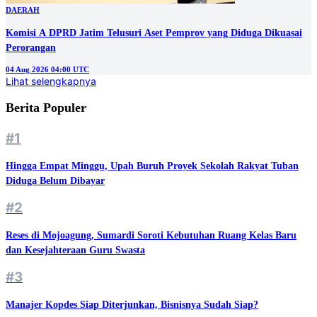
DAERAH
Komisi A DPRD Jatim Telusuri Aset Pemprov yang Diduga Dikuasai
Perorangan
04 Aug 2026 04:00 UTC
Lihat selengkapnya
Berita Populer
#1
Hingga Empat Minggu, Upah Buruh Proyek Sekolah Rakyat Tuban
Diduga Belum Dibayar
#2
Reses di Mojoagung, Sumardi Soroti Kebutuhan Ruang Kelas Baru
dan Kesejahteraan Guru Swasta
#3
Manajer Kopdes Siap Diterjunkan, Bisnisnya Sudah Siap?