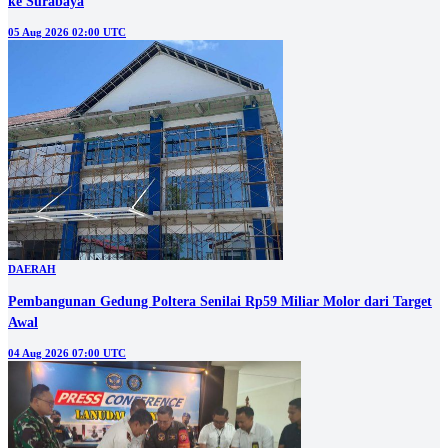
ke Surabaya
05 Aug 2026 02:00 UTC
DAERAH
Pembangunan Gedung Poltera Senilai Rp59 Miliar Molor dari Target
Awal
04 Aug 2026 07:00 UTC