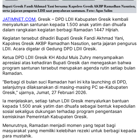
Bupati Gresik Fandi Akhmad Yani bersama Kapolres Gresik AKBP Ramadhan Nasution,
serta jajaran pengurus LDII saat penyaluran santunan. Foto: Agus Salim
JATIMNET.COM
, Gresik – DPD LDII Kabupaten Gresik kembali
menyalurkan santunan kepada 1.500 anak yatim dan dhuafa
dalam rangkaian kegiatan berbagi Ramadan 1447 Hijriah.
Kegiatan tersebut dihadiri Bupati Gresik Fandi Akhmad Yani,
Kapolres Gresik AKBP Ramadhan Nasution, serta jajaran pengurus
LDII. Acara digelar di Gedung DPD LDII Gresik.
Ketua DPD LDII Gresik KH Abdul Muis Zuhry menyampaikan
apresiasi atas kehadiran Bupati Gresik dan menegaskan bahwa
program santunan tersebut merupakan agenda rutin setiap bulan
Ramadan.
“Berbagi di bulan suci Ramadan hari ini kita launching di DPD,
selanjutnya dilaksanakan di masing-masing PC se-Kabupaten
Gresik,” ujarnya, Jumat, 27 Februari 2026.
Ia menjelaskan, setiap tahun LDII Gresik menyalurkan bantuan
kepada 1.500 anak yatim dan dhuafa sebagai bentuk kepedulian
sosial sekaligus dukungan terhadap program pengentasan
kemiskinan Pemerintah Kabupaten Gresik.
Menurutnya, Ramadan menjadi momen yang tepat bagi
masyarakat yang memiliki kelebihan rezeki untuk berbagi kepada
para mustahik.