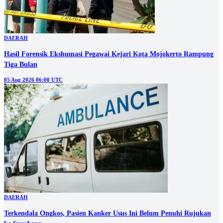
DAERAH
Hasil Forensik Ekshumasi Pegawai Kejari Kota Mojokerto Rampung
Tiga Bulan
05 Aug 2026 06:00 UTC
DAERAH
Terkendala Ongkos, Pasien Kanker Usus Ini Belum Penuhi Rujukan