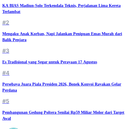
KA BIAS Madiun-Solo Terkendala Teknis, Perjalanan Lima Kereta
Terlambat
#2
Mengaku Anak Korban, Napi Jalankan Penipuan Emas Murah dari
Balik Penjara
#3
Es Tradisional yang Segar untuk Perayaan 17 Agustus
#4
Persebaya Juara Piala Presiden 2026, Bonek Konvoi Rayakan Gelar
Perdana
#5
Pembangunan Gedung Poltera Senilai Rp59 Miliar Molor dari Target
Awal