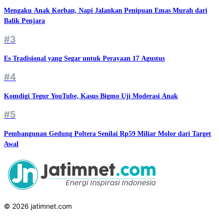
Mengaku Anak Korban, Napi Jalankan Penipuan Emas Murah dari
Balik Penjara
#3
Es Tradisional yang Segar untuk Perayaan 17 Agustus
#4
Komdigi Tegur YouTube, Kasus Bigmo Uji Moderasi Anak
#5
Pembangunan Gedung Poltera Senilai Rp59 Miliar Molor dari Target
Awal
© 2026 jatimnet.com