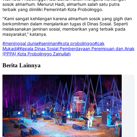
sosok almarhum. Menurut Hadi, almarhum salah satu putra
terbaik yang dimiliki Pemerintah Kota Probolinggo.
"Kami sangat kehilangan karena almarhum sosok yang gigih dan
berkomitmen dalam menjalankan tugas di Dinas Sosial. Seperti
melaksanakan jaminan sosial, memberikan yang terbaik pada
masyarakat,” katanya.
#meninggal dunia
#seniman
#kota probolinggo
#cak
Mukadi
#Kepala Dinas Sosial Pemberdayaan Perempuan dan Anak
(PPPA) Kota Probolinggo Zainullah
Berita Lainnya