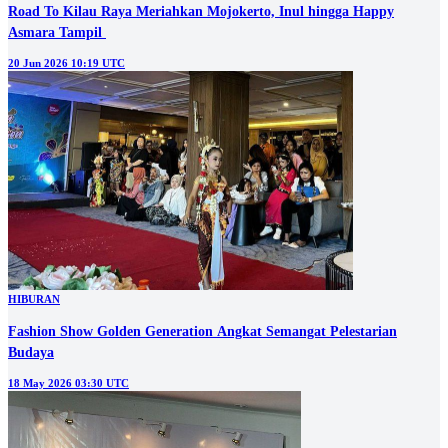
Road To Kilau Raya Meriahkan Mojokerto, Inul hingga Happy
Asmara Tampil
20 Jun 2026 10:19 UTC
HIBURAN
Fashion Show Golden Generation Angkat Semangat Pelestarian
Budaya
18 May 2026 03:30 UTC