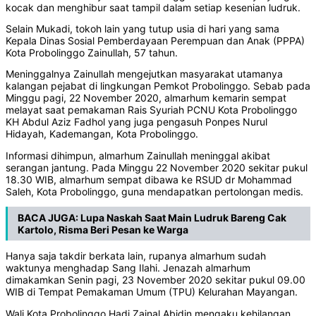
kocak dan menghibur saat tampil dalam setiap kesenian ludruk.
Selain Mukadi, tokoh lain yang tutup usia di hari yang sama
Kepala Dinas Sosial Pemberdayaan Perempuan dan Anak (PPPA)
Kota Probolinggo Zainullah, 57 tahun.
Meninggalnya Zainullah mengejutkan masyarakat utamanya
kalangan pejabat di lingkungan Pemkot Probolinggo. Sebab pada
Minggu pagi, 22 November 2020, almarhum kemarin sempat
melayat saat pemakaman Rais Syuriah PCNU Kota Probolinggo
KH Abdul Aziz Fadhol yang juga pengasuh Ponpes Nurul
Hidayah, Kademangan, Kota Probolinggo.
Informasi dihimpun, almarhum Zainullah meninggal akibat
serangan jantung. Pada Minggu 22 November 2020 sekitar pukul
18.30 WIB, almarhum sempat dibawa ke RSUD dr Mohammad
Saleh, Kota Probolinggo, guna mendapatkan pertolongan medis.
BACA JUGA:
Lupa Naskah Saat Main Ludruk Bareng Cak
Kartolo, Risma Beri Pesan ke Warga
Hanya saja takdir berkata lain, rupanya almarhum sudah
waktunya menghadap Sang Ilahi. Jenazah almarhum
dimakamkan Senin pagi, 23 November 2020 sekitar pukul 09.00
WIB di Tempat Pemakaman Umum (TPU) Kelurahan Mayangan.
Wali Kota Probolinggo Hadi Zainal Abidin mengaku kehilangan