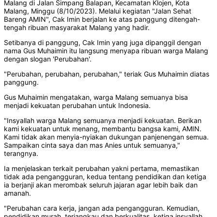
Malang di Jalan Simpang Balapan, Kecamatan Klojen, Kota
Malang, Minggu (8/10/2023). Melalui kegiatan "Jalan Sehat
Bareng AMIN", Cak Imin berjalan ke atas panggung ditengah-
tengah ribuan masyarakat Malang yang hadir.
Setibanya di panggung, Cak Imin yang juga dipanggil dengan
nama Gus Muhaimin itu langsung menyapa ribuan warga Malang
dengan slogan 'Perubahan'.
"Perubahan, perubahan, perubahan," teriak Gus Muhaimin diatas
panggung.
Gus Muhaimin mengatakan, warga Malang semuanya bisa
menjadi kekuatan perubahan untuk Indonesia.
"Insyallah warga Malang semuanya menjadi kekuatan. Berikan
kami kekuatan untuk menang, membantu bangsa kami, AMIN.
Kami tidak akan menyia-nyiakan dukungan panjenengan semua.
Sampaikan cinta saya dan mas Anies untuk semuanya,"
terangnya.
Ia menjelaskan terkait perubahan yakni pertama, memastikan
tidak ada pengangguran, kedua tentang pendidikan dan ketiga
ia berjanji akan merombak seluruh jajaran agar lebih baik dan
amanah.
"Perubahan cara kerja, jangan ada pengangguran. Kemudian,
pendidikan murah, terjangkau dan berkualitas, ketiga insyallah