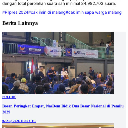
dengan total perolehan suara sah minimal 34.992.703 suara.
#Pilpres 2024
#cak imin di malang
#cak imin sapa warga malang
Berita Lainnya
POLITIK
Bosan Peringkat Empat, NasDem Bidik Dua Besar Nasional di Pemilu
2029
02 Aug 2026 11:46 UTC