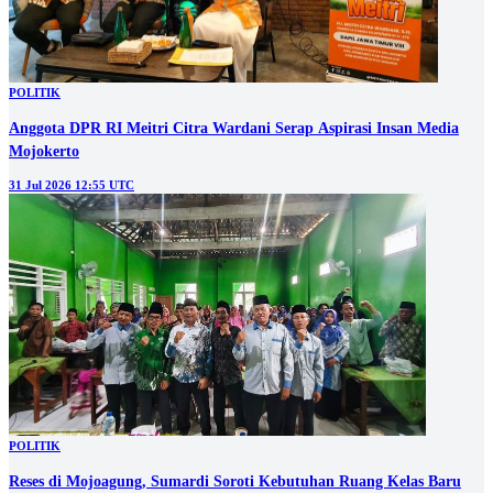
POLITIK
Anggota DPR RI Meitri Citra Wardani Serap Aspirasi Insan Media
Mojokerto
31 Jul 2026 12:55 UTC
POLITIK
Reses di Mojoagung, Sumardi Soroti Kebutuhan Ruang Kelas Baru