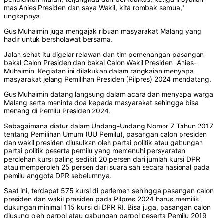
mas Anies Presiden dan saya Wakil, kita rombak semua,"
ungkapnya.
Gus Muhaimin juga mengajak ribuan masyarakat Malang yang
hadir untuk bersholawat bersama.
Jalan sehat itu digelar relawan dan tim pemenangan pasangan
bakal Calon Presiden dan bakal Calon Wakil Presiden Anies-
Muhaimin. Kegiatan ini dilakukan dalam rangkaian menyapa
masyarakat jelang Pemilihan Presiden (Pilpres) 2024 mendatang.
Gus Muhaimin datang langsung dalam acara dan menyapa warga
Malang serta meninta doa kepada masyarakat sehingga bisa
menang di Pemilu Presiden 2024.
Sebagaimana diatur dalam Undang-Undang Nomor 7 Tahun 2017
tentang Pemilihan Umum (UU Pemilu), pasangan calon presiden
dan wakil presiden diusulkan oleh partai politik atau gabungan
partai politik peserta pemilu yang memenuhi persyaratan
perolehan kursi paling sedikit 20 persen dari jumlah kursi DPR
atau memperoleh 25 persen dari suara sah secara nasional pada
pemilu anggota DPR sebelumnya.
Saat ini, terdapat 575 kursi di parlemen sehingga pasangan calon
presiden dan wakil presiden pada Pilpres 2024 harus memiliki
dukungan minimal 115 kursi di DPR RI. Bisa juga, pasangan calon
diusung oleh parpol atau gabungan parpol peserta Pemilu 2019