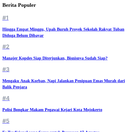
Berita Populer
#1
Hingga Empat Minggu, Upah Buruh Proyek Sekolah Rakyat Tuban
Diduga Belum Dibayar
#2
Manajer Kopdes Siap Diterjunkan, Bisnisnya Sudah Siap?
#3
Mengaku Anak Korban, Napi Jalankan Penipuan Emas Murah dari
Balik Penjara
#4
Polisi Bongkar Makam Pegawai Kejari Kota Mojokerto
#5