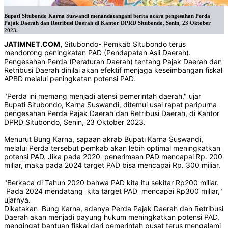
Bupati Situbondo Karna Suswandi menandatangani berita acara pengesahan Perda
Pajak Daerah dan Retribusi Daerah di Kantor DPRD Situbondo, Senin, 23 Oktober
2023.
JATIMNET.COM,
Situbondo- Pemkab Situbondo terus
mendorong peningkatan PAD (Pendapatan Asli Daerah).
Pengesahan Perda (Peraturan Daerah) tentang Pajak Daerah dan
Retribusi Daerah dinilai akan efektif menjaga keseimbangan fiskal
APBD melalui peningkatan potensi PAD.
"Perda ini memang menjadi atensi pemerintah daerah," ujar
Bupati Situbondo, Karna Suswandi, ditemui usai rapat paripurna
pengesahan Perda Pajak Daerah dan Retribusi Daerah, di Kantor
DPRD Situbondo, Senin, 23 Oktober 2023.
Menurut Bung Karna, sapaan akrab Bupati Karna Suswandi,
melalui Perda tersebut pemkab akan lebih optimal meningkatkan
potensi PAD. Jika pada 2020 penerimaan PAD mencapai Rp. 200
miliar, maka pada 2024 target PAD bisa mencapai Rp. 300 miliar.
"Berkaca di Tahun 2020 bahwa PAD kita itu sekitar Rp200 miliar.
Pada 2024 mendatang kita target PAD mencapai Rp300 miliar,"
ujarnya.
Dikatakan Bung Karna, adanya Perda Pajak Daerah dan Retribusi
Daerah akan menjadi payung hukum meningkatkan potensi PAD,
mengingat bantuan fiskal dari pemerintah pusat terus mengalami