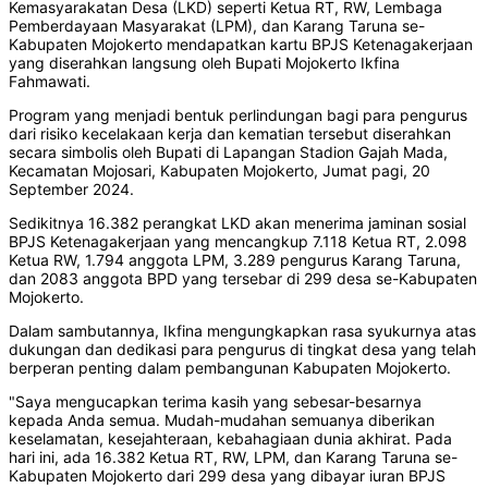
Kemasyarakatan Desa (LKD) seperti Ketua RT, RW, Lembaga
Pemberdayaan Masyarakat (LPM), dan Karang Taruna se-
Kabupaten Mojokerto mendapatkan kartu BPJS Ketenagakerjaan
yang diserahkan langsung oleh Bupati Mojokerto Ikfina
Fahmawati.
Program yang menjadi bentuk perlindungan bagi para pengurus
dari risiko kecelakaan kerja dan kematian tersebut diserahkan
secara simbolis oleh Bupati di Lapangan Stadion Gajah Mada,
Kecamatan Mojosari, Kabupaten Mojokerto, Jumat pagi, 20
September 2024.
Sedikitnya 16.382 perangkat LKD akan menerima jaminan sosial
BPJS Ketenagakerjaan yang mencangkup 7.118 Ketua RT, 2.098
Ketua RW, 1.794 anggota LPM, 3.289 pengurus Karang Taruna,
dan 2083 anggota BPD yang tersebar di 299 desa se-Kabupaten
Mojokerto.
Dalam sambutannya, Ikfina mengungkapkan rasa syukurnya atas
dukungan dan dedikasi para pengurus di tingkat desa yang telah
berperan penting dalam pembangunan Kabupaten Mojokerto.
"Saya mengucapkan terima kasih yang sebesar-besarnya
kepada Anda semua. Mudah-mudahan semuanya diberikan
keselamatan, kesejahteraan, kebahagiaan dunia akhirat. Pada
hari ini, ada 16.382 Ketua RT, RW, LPM, dan Karang Taruna se-
Kabupaten Mojokerto dari 299 desa yang dibayar iuran BPJS