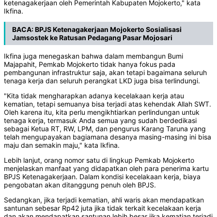
ketenagakerjaan oleh Pemerintah Kabupaten Mojokerto," kata
Ikfina.
BACA:
BPJS Ketenagakerjaan Mojokerto Sosialisasi
Jamsostek ke Ratusan Pedagang Pasar Mojosari
Ikfina juga menegaskan bahwa dalam membangun Bumi
Majapahit, Pemkab Mojokerto tidak hanya fokus pada
pembangunan infrastruktur saja, akan tetapi bagaimana seluruh
tenaga kerja dan seluruh perangkat LKD juga bisa terlindungi.
"Kita tidak mengharapkan adanya kecelakaan kerja atau
kematian, tetapi semuanya bisa terjadi atas kehendak Allah SWT.
Oleh karena itu, kita perlu mengikhtiarkan perlindungan untuk
tenaga kerja, termasuk Anda semua yang sudah berdedikasi
sebagai Ketua RT, RW, LPM, dan pengurus Karang Taruna yang
telah mengupayakan bagiamana desanya masing-masing ini bisa
maju dan semakin maju," kata Ikfina.
Lebih lanjut, orang nomor satu di lingkup Pemkab Mojokerto
menjelaskan manfaat yang didapatkan oleh para penerima kartu
BPJS Ketenagakerjaan. Dalam kondisi kecelakaan kerja, biaya
pengobatan akan ditanggung penuh oleh BPJS.
Sedangkan, jika terjadi kematian, ahli waris akan mendapatkan
santunan sebesar Rp42 juta jika tidak terkait kecelakaan kerja
dan akan mendapatkan santunan lebih besar jika kematian terjadi