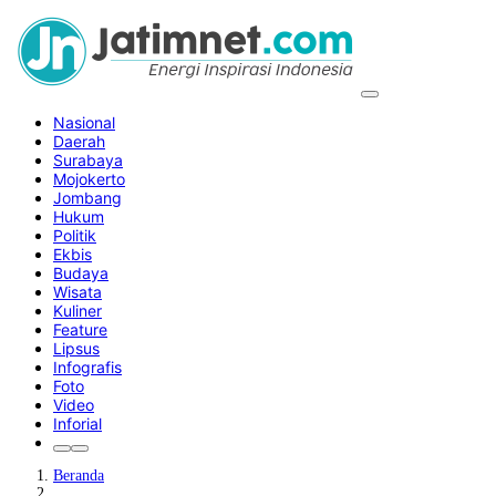
Nasional
Daerah
Surabaya
Mojokerto
Jombang
Hukum
Politik
Ekbis
Budaya
Wisata
Kuliner
Feature
Lipsus
Infografis
Foto
Video
Inforial
Beranda