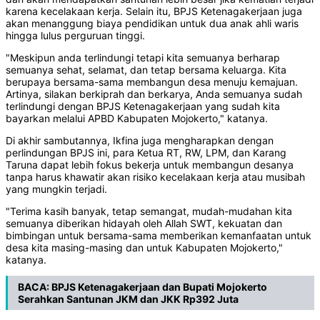
karena kecelakaan kerja. Selain itu, BPJS Ketenagakerjaan juga
akan menanggung biaya pendidikan untuk dua anak ahli waris
hingga lulus perguruan tinggi.
"Meskipun anda terlindungi tetapi kita semuanya berharap
semuanya sehat, selamat, dan tetap bersama keluarga. Kita
berupaya bersama-sama membangun desa menuju kemajuan.
Artinya, silakan berkiprah dan berkarya, Anda semuanya sudah
terlindungi dengan BPJS Ketenagakerjaan yang sudah kita
bayarkan melalui APBD Kabupaten Mojokerto," katanya.
Di akhir sambutannya, Ikfina juga mengharapkan dengan
perlindungan BPJS ini, para Ketua RT, RW, LPM, dan Karang
Taruna dapat lebih fokus bekerja untuk membangun desanya
tanpa harus khawatir akan risiko kecelakaan kerja atau musibah
yang mungkin terjadi.
"Terima kasih banyak, tetap semangat, mudah-mudahan kita
semuanya diberikan hidayah oleh Allah SWT, kekuatan dan
bimbingan untuk bersama-sama memberikan kemanfaatan untuk
desa kita masing-masing dan untuk Kabupaten Mojokerto,"
katanya.
BACA:
BPJS Ketenagakerjaan dan Bupati Mojokerto
Serahkan Santunan JKM dan JKK Rp392 Juta