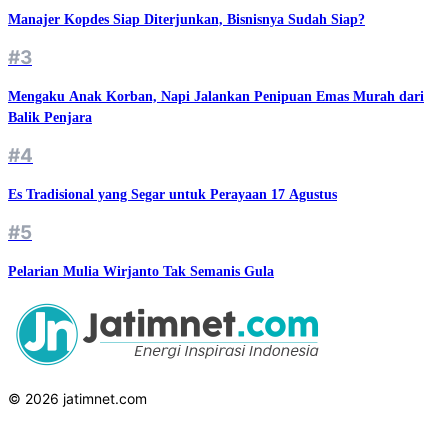
Manajer Kopdes Siap Diterjunkan, Bisnisnya Sudah Siap?
#3
Mengaku Anak Korban, Napi Jalankan Penipuan Emas Murah dari
Balik Penjara
#4
Es Tradisional yang Segar untuk Perayaan 17 Agustus
#5
Pelarian Mulia Wirjanto Tak Semanis Gula
© 2026 jatimnet.com