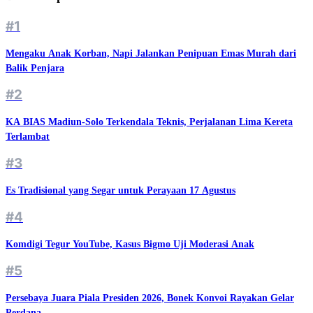
#1
Mengaku Anak Korban, Napi Jalankan Penipuan Emas Murah dari
Balik Penjara
#2
KA BIAS Madiun-Solo Terkendala Teknis, Perjalanan Lima Kereta
Terlambat
#3
Es Tradisional yang Segar untuk Perayaan 17 Agustus
#4
Komdigi Tegur YouTube, Kasus Bigmo Uji Moderasi Anak
#5
Persebaya Juara Piala Presiden 2026, Bonek Konvoi Rayakan Gelar
Perdana