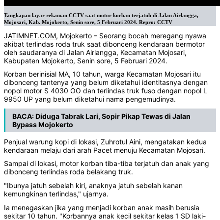
Tangkapan layar rekaman CCTV saat motor korban terjatuh di Jalan Airlangga,
Mojosari, Kab. Mojokerto, Senin sore, 5 Februari 2024. Repro: CCTV
JATIMNET.COM
, Mojokerto – Seorang bocah meregang nyawa
akibat terlindas roda truk saat dibonceng kendaraan bermotor
oleh saudaranya di Jalan Airlangga, Kecamatan Mojosari,
Kabupaten Mojokerto, Senin sore, 5 Februari 2024.
Korban berinisial MA, 10 tahun, warga Kecamatan Mojosari itu
dibonceng tantenya yang belum diketahui identitasnya dengan
nopol motor S 4030 OO dan terlindas truk fuso dengan nopol L
9950 UP yang belum diketahui nama pengemudinya.
BACA:
Diduga Tabrak Lari, Sopir Pikap Tewas di Jalan
Bypass Mojokerto
Penjual warung kopi di lokasi, Zuhrotul Aini, mengatakan kedua
kendaraan melaju dari arah Pacet menuju Kecamatan Mojosari.
Sampai di lokasi, motor korban tiba-tiba terjatuh dan anak yang
dibonceng terlindas roda belakang truk.
"Ibunya jatuh sebelah kiri, anaknya jatuh sebelah kanan
kemungkinan terlindas," ujarnya.
Ia menegaskan jika yang menjadi korban anak masih berusia
sekitar 10 tahun. "Korbannya anak kecil sekitar kelas 1 SD laki-