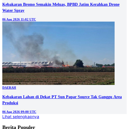
Kebakaran Bromo Semakin Meluas, BPBD Jatim Kerahkan Drone
Water Spray
06 Aug 2026 11:02 UTC
DAERAH
Kebakaran Lahan di Dekat PT Sun Papar Source Tak Ganggu Area
Produksi
06 Aug 2026 09:00 UTC
Lihat selengkapnya
Berita Populer