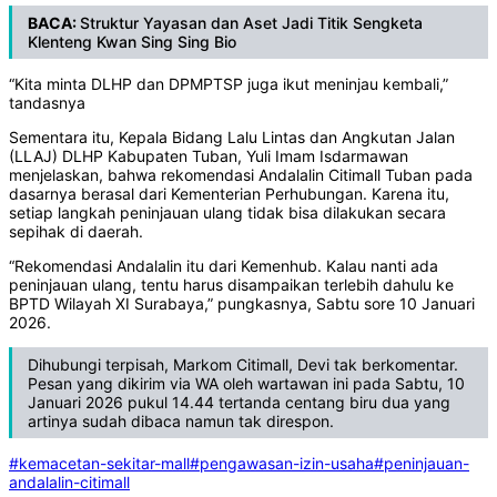
BACA:
Struktur Yayasan dan Aset Jadi Titik Sengketa
Klenteng Kwan Sing Sing Bio
“Kita minta DLHP dan DPMPTSP juga ikut meninjau kembali,”
tandasnya
Sementara itu, Kepala Bidang Lalu Lintas dan Angkutan Jalan
(LLAJ) DLHP Kabupaten Tuban, Yuli Imam Isdarmawan
menjelaskan, bahwa rekomendasi Andalalin Citimall Tuban pada
dasarnya berasal dari Kementerian Perhubungan. Karena itu,
setiap langkah peninjauan ulang tidak bisa dilakukan secara
sepihak di daerah.
“Rekomendasi Andalalin itu dari Kemenhub. Kalau nanti ada
peninjauan ulang, tentu harus disampaikan terlebih dahulu ke
BPTD Wilayah XI Surabaya,” pungkasnya, Sabtu sore 10 Januari
2026.
Dihubungi terpisah, Markom Citimall, Devi tak berkomentar.
Pesan yang dikirim via WA oleh wartawan ini pada Sabtu, 10
Januari 2026 pukul 14.44 tertanda centang biru dua yang
artinya sudah dibaca namun tak direspon.
#kemacetan-sekitar-mall
#pengawasan-izin-usaha
#peninjauan-
andalalin-citimall