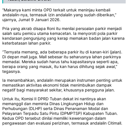
“Makanya kami minta OPD terkait untuk meninjau kembali
andalalin-nya, termasuk izin andalalin yang sudah diberikan,”
ujarnya, Jumat 9 Januari 2026.
Pria yang akrab disapa Roni itu menilai persoalan parkir menjadi
salah satu pemicu utama kemacetan. Ia menyoroti pola parkir
kendaraan pengunjung yang kerap memakan badan jalan karena
keterbatasan lahan parkir.
“Ternyata memang, ada beberapa parkir itu di kanan-kiri (jalan).
Di depan mall juga. Mall sebesar itu seharusnya lahan parkirnya
memadai. Mereka sudah harus tahu kapasitasnya seperti apa,
berapa orang yang masuk, itu kan harus dihitung sejak awal,”
tegasnya.
Ia menambahkan, andalalin merupakan instrumen penting untuk
memastikan aktivitas ekonomi tidak menimbulkan dampak
negatif bagi masyarakat sekitar, khususnya pengguna jalan.
Untuk itu, Komisi II DPRD Tuban dekat ini nantinya akan
memanggil dan meminta Dinas Lingkungan Hidup dan
Perhubungan (DLHP) serta Dinas Penanaman Modal dan
Pelayanan Terpadu Satu Pintu (DPMPTSP) Kabupaten Tuban.
Kedua OPD tersebut dinilai memiliki kewenangan dalam
pengawasan dan evaluasi perizinan, termasuk andalalin Citimall.