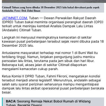
Citimall Tuban yang baru dibuka 18 Desember 2025 lalu bakal dievaluasi pada aspek
Andalalin. Foto: Dok Zidni Ilman
JATIMNET.COM
, Tuban — Dewan Perwakilan Rakyat Daerah
(DPRD) Tuban bakal meminta organisasi perangkat daerah (OPD)
terkait untuk meninjau kembali Analisis Dampak Lalu Lintas
(Andalalin) Citimall Tuban.
Langkah ini menyusul meningkatnya kemacetan di sekitar
kawasan pusat perbelanjaan tersebut sejak resmi dibuka pada 18
Desember 2025 lalu.
Antusiasme masyarakat terhadap mal nomor 1 di Bumi Wali itu
terbilang tinggi. Namun, lonjakan pengunjung justru memicu
persoalan lalu lintas, terutama pada jam sibuk dan hari libur.
Beberapa kali, akses jalan di sekitar Citimall dilaporkan
mengalami kemacetan cukup parah.
Ketua Komisi II DPRD Tuban, Fahmi Fikroni, mengatakan kondisi
tersebut menjadi atensi legislatif. Menurutnya, andalalin sebagai
salah satu syarat perizinan seharusnya mampu mengantisipasi
dampak lalu lintas akibat operasional pusat perbelanjaan berskala
besar.
BACA:
Seorang Remaja Nekat Bobol Rumah di Widang
Tuban, Berakhir Diversi