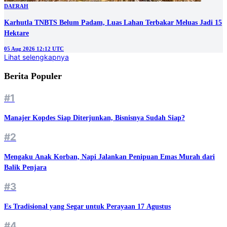
DAERAH
Karhutla TNBTS Belum Padam, Luas Lahan Terbakar Meluas Jadi 15
Hektare
05 Aug 2026 12:12 UTC
Lihat selengkapnya
Berita Populer
#1
Manajer Kopdes Siap Diterjunkan, Bisnisnya Sudah Siap?
#2
Mengaku Anak Korban, Napi Jalankan Penipuan Emas Murah dari
Balik Penjara
#3
Es Tradisional yang Segar untuk Perayaan 17 Agustus
#4