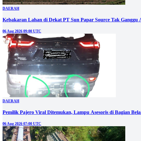
DAERAH
Kebakaran Lahan di Dekat PT Sun Papar Source Tak Ganggu 
06 Aug 2026 09:00 UTC
DAERAH
Pemilik Pajero Viral Ditemukan, Lampu Asesoris di Bagian Bel
06 Aug 2026 07:00 UTC