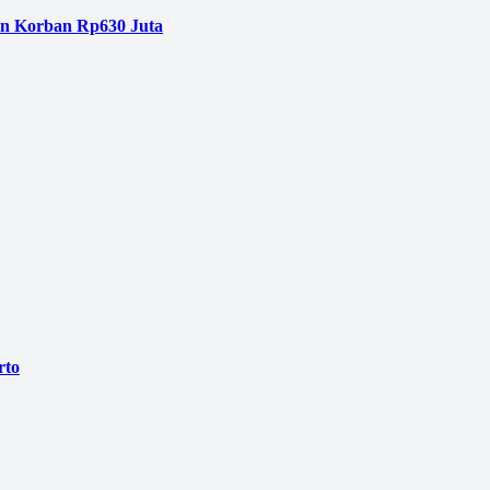
an Korban Rp630 Juta
rto