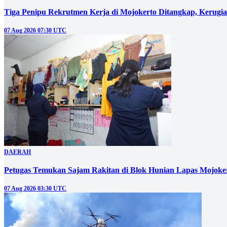
Tiga Penipu Rekrutmen Kerja di Mojokerto Ditangkap, Kerugi
07 Aug 2026 07:30 UTC
DAERAH
Petugas Temukan Sajam Rakitan di Blok Hunian Lapas Mojoke
07 Aug 2026 03:30 UTC