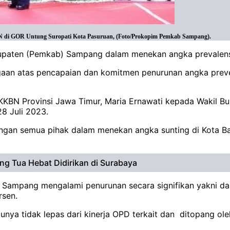
N di GOR Untung Suropati Kota Pasuruan, (Foto/Prokopim Pemkab Sampang).
abupaten (Pemkab) Sampang dalam menekan angka prevalen
gaan atas pencapaian dan komitmen penurunan angka preve
BKKBN Provinsi Jawa Timur, Maria Ernawati kepada Wakil 
28 Juli 2023.
kungan semua pihak dalam menekan angka sunting di Kota Bah
ang Tua Hebat Didirikan di Surabaya
Sampang mengalami penurunan secara signifikan yakni dari
ersen.
unya tidak lepas dari kinerja OPD terkait dan ditopang oleh