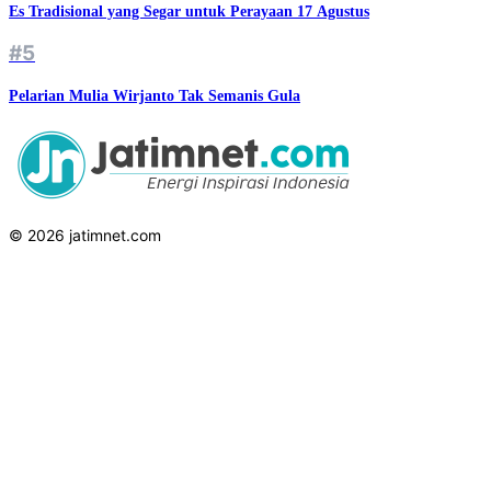
Manajer Kopdes Siap Diterjunkan, Bisnisnya Sudah Siap?
#3
Mengaku Anak Korban, Napi Jalankan Penipuan Emas Murah dari
Balik Penjara
#4
Es Tradisional yang Segar untuk Perayaan 17 Agustus
#5
Pelarian Mulia Wirjanto Tak Semanis Gula
© 2026 jatimnet.com