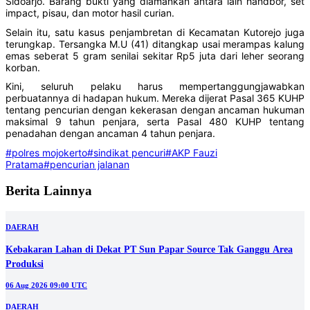
Sidoarjo. Barang bukti yang diamankan antara lain handbor, set
impact, pisau, dan motor hasil curian.
Selain itu, satu kasus penjambretan di Kecamatan Kutorejo juga
terungkap. Tersangka M.U (41) ditangkap usai merampas kalung
emas seberat 5 gram senilai sekitar Rp5 juta dari leher seorang
korban.
Kini, seluruh pelaku harus mempertanggungjawabkan
perbuatannya di hadapan hukum. Mereka dijerat Pasal 365 KUHP
tentang pencurian dengan kekerasan dengan ancaman hukuman
maksimal 9 tahun penjara, serta Pasal 480 KUHP tentang
penadahan dengan ancaman 4 tahun penjara.
#polres mojokerto
#sindikat pencuri
#AKP Fauzi
Pratama
#pencurian jalanan
Berita Lainnya
DAERAH
Kebakaran Lahan di Dekat PT Sun Papar Source Tak Ganggu Area
Produksi
06 Aug 2026 09:00 UTC