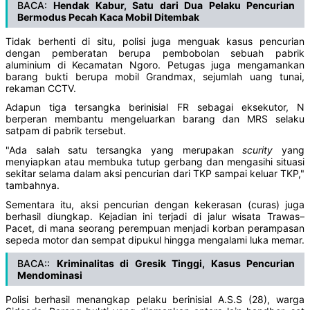
BACA:
Hendak Kabur, Satu dari Dua Pelaku Pencurian
Bermodus Pecah Kaca Mobil Ditembak
Tidak berhenti di situ, polisi juga menguak kasus pencurian
dengan pemberatan berupa pembobolan sebuah pabrik
aluminium di Kecamatan Ngoro. Petugas juga mengamankan
barang bukti berupa mobil Grandmax, sejumlah uang tunai,
rekaman CCTV.
Adapun tiga tersangka berinisial FR sebagai eksekutor, N
berperan membantu mengeluarkan barang dan MRS selaku
satpam di pabrik tersebut.
"Ada salah satu tersangka yang merupakan
scurity
yang
menyiapkan atau membuka tutup gerbang dan mengasihi situasi
sekitar selama dalam aksi pencurian dari TKP sampai keluar TKP,"
tambahnya.
Sementara itu, aksi pencurian dengan kekerasan (curas) juga
berhasil diungkap. Kejadian ini terjadi di jalur wisata Trawas–
Pacet, di mana seorang perempuan menjadi korban perampasan
sepeda motor dan sempat dipukul hingga mengalami luka memar.
BACA::
Kriminalitas di Gresik Tinggi, Kasus Pencurian
Mendominasi
Polisi berhasil menangkap pelaku berinisial A.S.S (28), warga