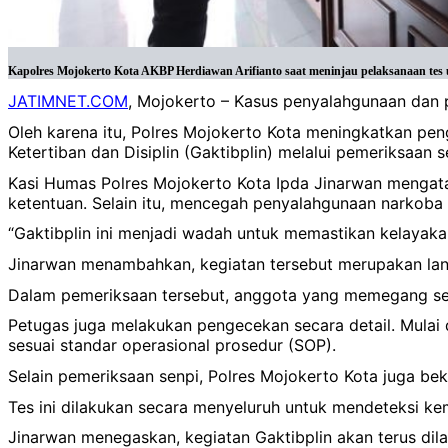
Kapolres Mojokerto Kota AKBP Herdiawan Arifianto saat meninjau pelaksanaan tes u
JATIMNET.COM
, Mojokerto – Kasus penyalahgunaan dan 
Oleh karena itu, Polres Mojokerto Kota meningkatkan pe
Ketertiban dan Disiplin (Gaktibplin) melalui pemeriksaan s
Kasi Humas Polres Mojokerto Kota Ipda Jinarwan mengata
ketentuan. Selain itu, mencegah penyalahgunaan narkoba di
“Gaktibplin ini menjadi wadah untuk memastikan kelayaka
Jinarwan menambahkan, kegiatan tersebut merupakan langk
Dalam pemeriksaan tersebut, anggota yang memegang senpi
Petugas juga melakukan pengecekan secara detail. Mulai 
sesuai standar operasional prosedur (SOP).
Selain pemeriksaan senpi, Polres Mojokerto Kota juga be
Tes ini dilakukan secara menyeluruh untuk mendeteksi k
Jinarwan menegaskan, kegiatan Gaktibplin akan terus dil