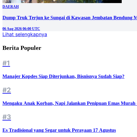
DAERAH
Dump Truk Terjun ke Sungai di Kawasan Jembatan Bendung M
06 Aug 2026 06:00 UTC
Lihat selengkapnya
Berita Populer
#1
Manajer Kopdes Siap Diterjunkan, Bisnisnya Sudah Siap?
#2
Mengaku Anak Korban, Napi Jalankan Penipuan Emas Murah d
#3
Es Tradisional yang Segar untuk Perayaan 17 Agustus