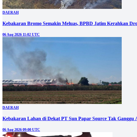
DAERAH
Kebakaran Bromo Semakin Meluas, BPBD Jatim Kerahkan Dro
06 Aug 2026 11:02 UTC
DAERAH
Kebakaran Lahan di Dekat PT Sun Papar Source Tak Ganggu 
06 Aug 2026 09:00 UTC