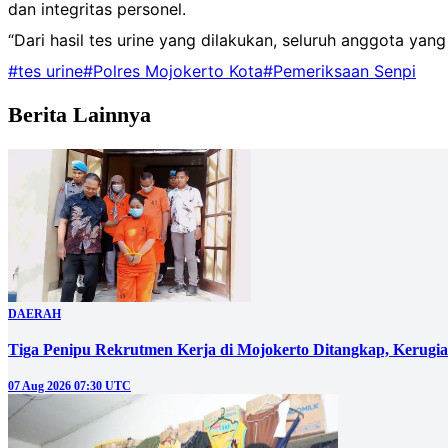
dan integritas personel.
“Dari hasil tes urine yang dilakukan, seluruh anggota ya
#tes urine
#Polres Mojokerto Kota
#Pemeriksaan Senpi
Berita Lainnya
DAERAH
Tiga Penipu Rekrutmen Kerja di Mojokerto Ditangkap, Kerugi
07 Aug 2026 07:30 UTC