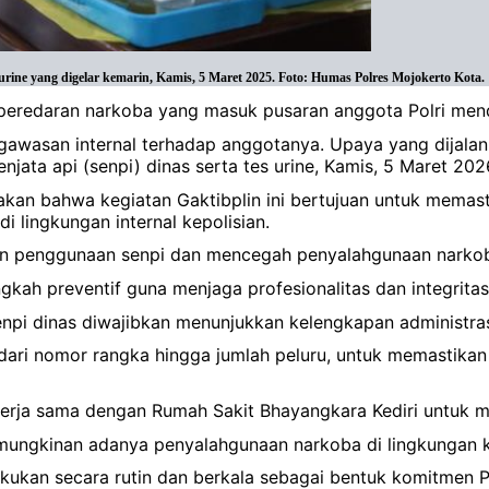
rine yang digelar kemarin, Kamis, 5 Maret 2025. Foto: Humas Polres Mojokerto Kota.
peredaran narkoba yang masuk pusaran anggota Polri mendo
ngawasan internal terhadap anggotanya. Upaya yang dijal
enjata api (senpi) dinas serta tes urine, Kamis, 5 Maret 202
kan bahwa kegiatan Gaktibplin ini bertujuan untuk memast
 lingkungan internal kepolisian.
n penggunaan senpi dan mencegah penyalahgunaan narkoba d
ah preventif guna menjaga profesionalitas dan integritas
 dinas diwajibkan menunjukkan kelengkapan administrasi s
dari nomor rangka hingga jumlah peluru, untuk memastikan 
kerja sama dengan Rumah Sakit Bhayangkara Kediri untuk m
emungkinan adanya penyalahgunaan narkoba di lingkungan k
akukan secara rutin dan berkala sebagai bentuk komitmen 