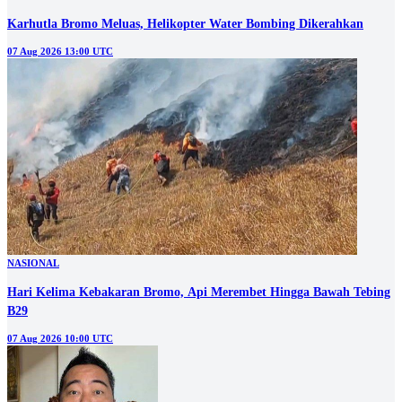
Karhutla Bromo Meluas, Helikopter Water Bombing Dikerahkan
07 Aug 2026 13:00 UTC
NASIONAL
Hari Kelima Kebakaran Bromo, Api Merembet Hingga Bawah Tebing
B29
07 Aug 2026 10:00 UTC