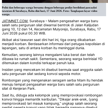
Polisi dan beberapa warga bersama dengan beberapa pesilat berdiskusi pascaaksi
tawuran di Surabaya, Rabu dini hari, 17 Juni 2026. Foto: Tangkapan layar video
warga.
JATIMNET.COM
, Surabaya – Malam pengesahan warga baru
salah satu perguruan silat diwarnai bentrok di Jalan Kalijudan
gang 10, 12 dan 14, Kecamatan Mulyorejo, Surabaya, Rabu, 17
Juni 2026 pukul 00.30 WIB.
Akibat aksi tawuran saat dini hari ini, tiga orang dikabarkan
menjadi korban. Berdasarkan informasi dari petugas kepolisian di
lapangan, satu di antara korban itu meninggal dunia.
Kemudian, seorang lainnya mengalami luka berat dan telah
dibawa ke rumah sakit. Sementara, seorang warga berinisial YD
ditemukan dalam kondisi terkapar penuh luka.
Insiden yang mencekam ini disebut bermula saat anggota salah
satu perguruan silat sedang konvoi sepeda motor.
Rombongan yang mengenakan seragam serba hitam itu hendak
menuju tempat pengasahan warga baru salah satu perguruan
silat di Kenjeran Park.
Saat itu, diduga ada kelompok yang memprovokasi rombongan
konvoi hingga memantik keributan. "Dikejar arek-arek, (yang
memprovokasi) lari masuk kampung,” ungkap salah seorang
pesilat peserta konvoi yang tidak bersedia namanya disebut