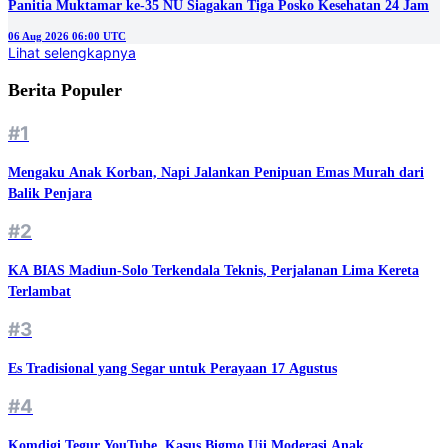
Panitia Muktamar ke-35 NU Siagakan Tiga Posko Kesehatan 24 Jam
06 Aug 2026 06:00 UTC
Lihat selengkapnya
Berita Populer
#1
Mengaku Anak Korban, Napi Jalankan Penipuan Emas Murah dari
Balik Penjara
#2
KA BIAS Madiun-Solo Terkendala Teknis, Perjalanan Lima Kereta
Terlambat
#3
Es Tradisional yang Segar untuk Perayaan 17 Agustus
#4
Komdigi Tegur YouTube, Kasus Bigmo Uji Moderasi Anak