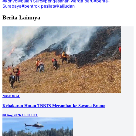
#konvoi
#bulan Suro
#pengesahan warga baru
#berita-
Surabaya
#bentrok pesilat
#Kalijudan
Berita Lainnya
NASIONAL
Kebakaran Hutan TNBTS Merambat ke Savana Bromo
08 Aug 2026 16:00 UTC