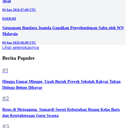
Awal
04 Aug 2026 07:00 UTC
DAERAH
Satgaspam Bandara Juanda Gagalkan Penyelundupan Sabu oleh WN
Malaysia
04 Aug 2026 06:00 UTC
Lihat selengkapnya
Berita Populer
#1
Hingga Empat Minggu, Upah Buruh Proyek Sekolah Rakyat Tuban
Diduga Belum Dibayar
#2
Reses di Mojoagung, Sumardi Soroti Kebutuhan Ruang Kelas Baru
dan Kesejahteraan Guru Swasta
#3