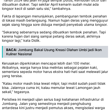
“Tahun 2024 lalu jalan ini juga sempat putus, kemudian dicor dan
dibuatkan duiker. Tapi sekitar April kemarin sudah mulai ada
longsor kecil di salah satu sisi,” tambahnya.
Fakta di lapangan menunjukkan, pembangunan tembok penahan
di lokasi masih berlangsung. Namun hujan deras yang mengguyur
sejak siang hingga sore diduga menjadi penyebab utama longsor.
“Sekarang sebenarnya sedang dibuatkan tembok penahan. Tapi
karena hujan dari siang sampai petang deras sekali, akhirnya
longsor lagi,” kata Didik.
BACA:
Jombang Bakal Usung Kreasi Olahan Umbi jadi Ikon
Kuliner Nasional
Kerusakan diperkirakan mencapai lebih dari 100 meter.
Akibatnya, warga hanya bisa melintas sebagai pejalan kaki,
sementara sepeda motor harus ekstra hati-hati saat melewati jalur
yang tersisa.
“Kalau motor masih bisa lewat mlipir, tapi mobil sudah pasti tidak
bisa. Jalannya cuma ini, kalau memutar lewat Lamongan jauh
sekali,” tegasnya.
Peristiwa ini menjadi ujian serius bagi ketahanan infrastruktur di
Jombang. Jalan yang semestinya menjadi penghubung
antardesa kini justru menjadi pemutus akses, mengisolasi warga