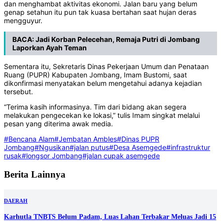
dan menghambat aktivitas ekonomi. Jalan baru yang belum
genap setahun itu pun tak kuasa bertahan saat hujan deras
mengguyur.
BACA:
Jadi Korban Pelecehan, Remaja Putri di Jombang
Laporkan Ayah Teman
Sementara itu, Sekretaris Dinas Pekerjaan Umum dan Penataan
Ruang (PUPR) Kabupaten Jombang, Imam Bustomi, saat
dikonfirmasi menyatakan belum mengetahui adanya kejadian
tersebut.
“Terima kasih informasinya. Tim dari bidang akan segera
melakukan pengecekan ke lokasi,” tulis Imam singkat melalui
pesan yang diterima awak media.
#Bencana Alam
#Jembatan Ambles
#Dinas PUPR
Jombang
#Ngusikan
#jalan putus
#Desa Asemgede
#infrastruktur
rusak
#longsor Jombang
#jalan cupak asemgede
Berita Lainnya
DAERAH
Karhutla TNBTS Belum Padam, Luas Lahan Terbakar Meluas Jadi 15