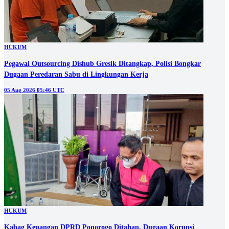
HUKUM
Pegawai Outsourcing Dishub Gresik Ditangkap, Polisi Bongkar
Dugaan Peredaran Sabu di Lingkungan Kerja
05 Aug 2026 05:46 UTC
HUKUM
Kabag Keuangan DPRD Ponorogo Ditahan, Dugaan Korupsi