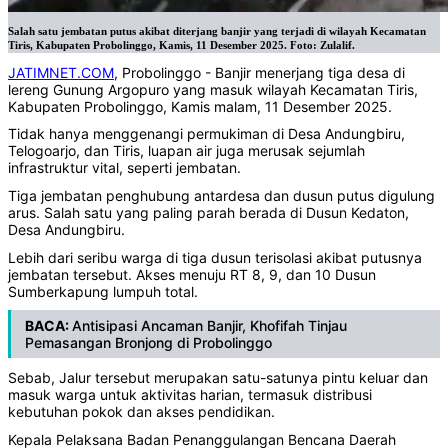
Salah satu jembatan putus akibat diterjang banjir yang terjadi di wilayah Kecamatan
Tiris, Kabupaten Probolinggo, Kamis, 11 Desember 2025. Foto: Zulalif.
JATIMNET.COM
, Probolinggo - Banjir menerjang tiga desa di
lereng Gunung Argopuro yang masuk wilayah Kecamatan Tiris,
Kabupaten Probolinggo, Kamis malam, 11 Desember 2025.
Tidak hanya menggenangi permukiman di Desa Andungbiru,
Telogoarjo, dan Tiris, luapan air juga merusak sejumlah
infrastruktur vital, seperti jembatan.
‎Tiga jembatan penghubung antardesa dan dusun putus digulung
arus. Salah satu yang paling parah berada di Dusun Kedaton,
Desa Andungbiru.
‎‎Lebih dari seribu warga di tiga dusun terisolasi akibat putusnya
jembatan tersebut. Akses menuju RT 8, 9, dan 10 Dusun
Sumberkapung lumpuh total.
BACA:
Antisipasi Ancaman Banjir, Khofifah Tinjau
Pemasangan Bronjong di Probolinggo
Sebab, Jalur tersebut merupakan satu-satunya pintu keluar dan
masuk warga untuk aktivitas harian, termasuk distribusi
kebutuhan pokok dan akses pendidikan.
‎Kepala Pelaksana Badan Penanggulangan Bencana Daerah