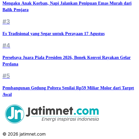
Mengaku Anak Korban, Napi Jalankan Penipuan Emas Murah dari
Balik Penjara
#3
Es Tradisional yang Segar untuk Perayaan 17 Agustus
#4
Persebaya Juara Piala Presiden 2026, Bonek Konvoi Rayakan Gelar
Perdana
#5
Pembangunan Gedung Poltera Senilai Rp59 Miliar Molor dari Target
Awal
© 2026 jatimnet.com