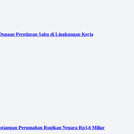
 Dugaan Peredaran Sabu di Lingkungan Kerja
njangan Perumahan Rugikan Negara Rp3,6 Miliar