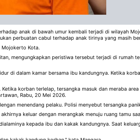
hadap anak di bawah umur kembali terjadi di wilayah Mojok
kan perbuatan cabul terhadap anak tirinya yang masih ber
s Mojokerto Kota.
itan, mengungkapkan peristiwa tersebut terjadi di rumah 
tidur di dalam kamar bersama ibu kandungnya. Ketika korba
 Ketika korban terlelap, tersangka masuk dan meraba area 
rtawan, Rabu, 20 Mei 2026.
ngan menendang pelaku. Polisi menyebut tersangka panik 
akhirnya keluar dengan merangkak menuju ruang tamu saat
g dialaminya kepada ibu dan kakak kandungnya. Saat keluar
 dan kakak kandung korban," kata Mangara.