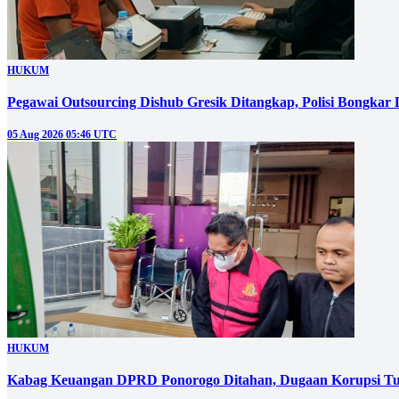
HUKUM
Pegawai Outsourcing Dishub Gresik Ditangkap, Polisi Bongkar
05 Aug 2026 05:46 UTC
HUKUM
Kabag Keuangan DPRD Ponorogo Ditahan, Dugaan Korupsi Tu