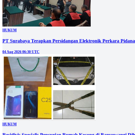
HUKUM
PT Surabaya Terapkan Persidangan Elektronik Perkara Pidana
04 Aug 2026 06:30 UTC
HUKUM
Residivis Spesialis Pencurian Rumah Kosong di Banyuwangi Dib