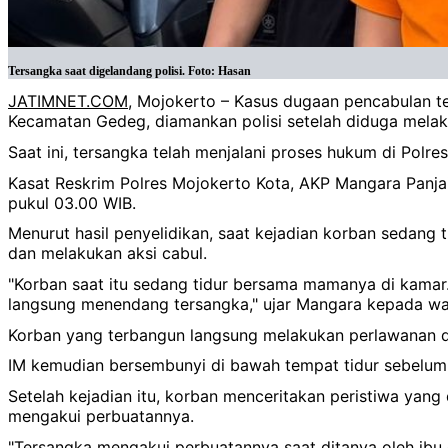
Tersangka saat digelandang polisi. Foto: Hasan
JATIMNET.COM
, Mojokerto – Kasus dugaan pencabulan ter
Kecamatan Gedeg, diamankan polisi setelah diduga melaku
Saat ini, tersangka telah menjalani proses hukum di Polre
Kasat Reskrim Polres Mojokerto Kota, AKP Mangara Panja
pukul 03.00 WIB.
Menurut hasil penyelidikan, saat kejadian korban sedang 
dan melakukan aksi cabul.
"Korban saat itu sedang tidur bersama mamanya di kamar.
langsung menendang tersangka," ujar Mangara kepada wa
Korban yang terbangun langsung melakukan perlawanan de
IM kemudian bersembunyi di bawah tempat tidur sebelum 
Setelah kejadian itu, korban menceritakan peristiwa yan
mengakui perbuatannya.
"Tersangka mengakui perbuatannya saat ditanya oleh ibu