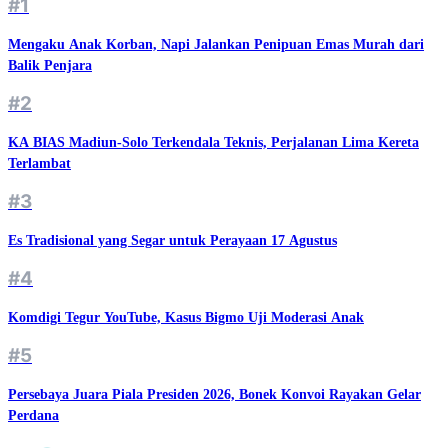
#1
Mengaku Anak Korban, Napi Jalankan Penipuan Emas Murah dari
Balik Penjara
#2
KA BIAS Madiun-Solo Terkendala Teknis, Perjalanan Lima Kereta
Terlambat
#3
Es Tradisional yang Segar untuk Perayaan 17 Agustus
#4
Komdigi Tegur YouTube, Kasus Bigmo Uji Moderasi Anak
#5
Persebaya Juara Piala Presiden 2026, Bonek Konvoi Rayakan Gelar
Perdana