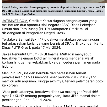
Samsul Bakri, terdakwa kasus penganiayaan terhadap rekan kerja yang sama-sama ASN
DPUTR Pemkab Gresik saat memasuki ruang sidang Pengadilan Negeri Gresik, Rabu, 3
Juni 2026. Foto: Agus Salim.
JATIMNET.COM
, Gresik – Kasus dugaan penganiayaan yang
melibatkan dua aparatur sipil negara (ASN) Dinas Pekerjaan
Umum dan Tata Ruang (PUTR) Kabupaten Gresik mulai
disidangkan di Pengadilan Negeri Gresik.
Terdakwa Samsul Bakri,47 didakwa melakukan penganiayaan
terhadap rekan kerjanya yang berinisial DRA di lingkungan Kantor
Dinas PUTR Gresik pada 17 Mei 2024.
Jaksa Penuntut Umum (JPU) Imamal Muttaqin menyebut
terdakwa melempar botol air mineral yang mengenai wajah
korban hingga menyebabkan luka dan cedera permanen pada
hidung.
Menurut JPU, insiden bermula dari perselisihan terkait
penyelesaian berkas memorial aset periode 2017-2019 yang
memicu adu argumen. Hingga akhirnya, terjadi pelemparan botol
ke korban.
"Atas perbuatannya, terdakwa didakwa melanggar Pasal 466
ayat (1) KUHP tentang penganiayaan," kata JPU Imamal dalam
persidangan, Rabu 3 Juni 2026.
Sementara itu, kuasa hukum terdakwa, Mei Rukmana, menilai