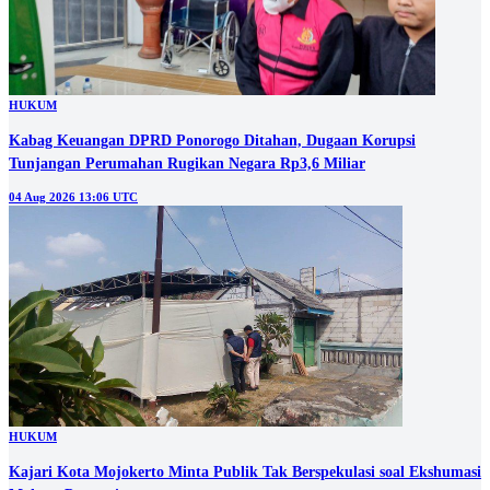
HUKUM
Kabag Keuangan DPRD Ponorogo Ditahan, Dugaan Korupsi
Tunjangan Perumahan Rugikan Negara Rp3,6 Miliar
04 Aug 2026 13:06 UTC
HUKUM
Kajari Kota Mojokerto Minta Publik Tak Berspekulasi soal Ekshumasi