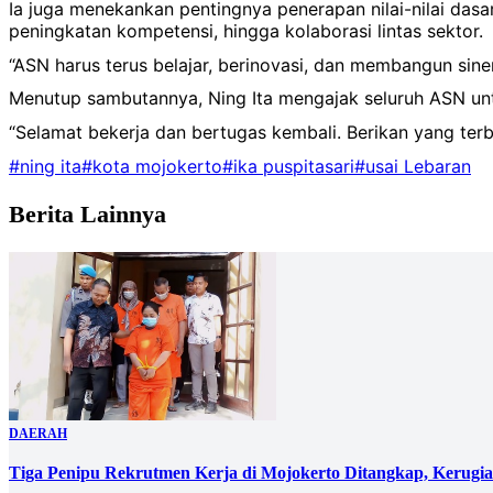
Ia juga menekankan pentingnya penerapan nilai-nilai dasa
peningkatan kompetensi, hingga kolaborasi lintas sektor.
“ASN harus terus belajar, berinovasi, dan membangun sine
Menutup sambutannya, Ning Ita mengajak seluruh ASN untu
“Selamat bekerja dan bertugas kembali. Berikan yang terb
#ning ita
#kota mojokerto
#ika puspitasari
#usai Lebaran
Berita Lainnya
DAERAH
Tiga Penipu Rekrutmen Kerja di Mojokerto Ditangkap, Kerugi