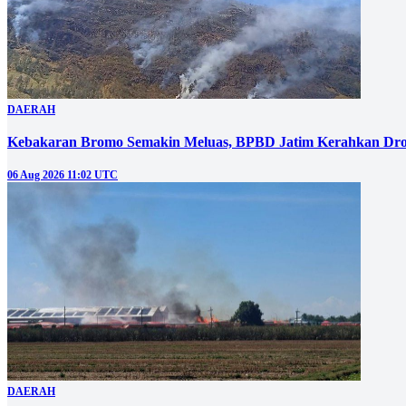
DAERAH
Kebakaran Bromo Semakin Meluas, BPBD Jatim Kerahkan Dro
06 Aug 2026 11:02 UTC
DAERAH