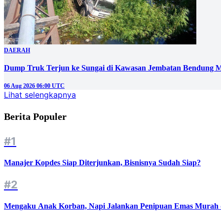
DAERAH
Dump Truk Terjun ke Sungai di Kawasan Jembatan Bendung M
06 Aug 2026 06:00 UTC
Lihat selengkapnya
Berita Populer
#1
Manajer Kopdes Siap Diterjunkan, Bisnisnya Sudah Siap?
#2
Mengaku Anak Korban, Napi Jalankan Penipuan Emas Murah d