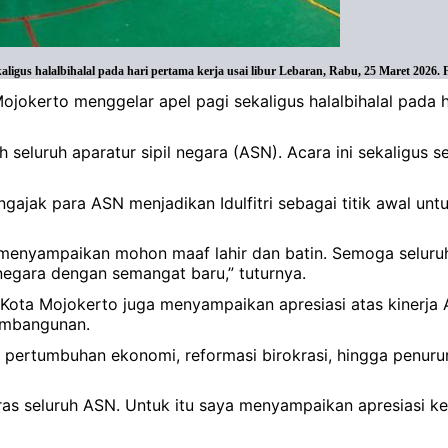
aligus halalbihalal pada hari pertama kerja usai libur Lebaran, Rabu, 25 Maret 2026.
okerto menggelar apel pagi sekaligus halalbihalal pada hari 
leh seluruh aparatur sipil negara (ASN). Acara ini sekalig
ngajak para ASN menjadikan Idulfitri sebagai titik awal u
menyampaikan mohon maaf lahir dan batin. Semoga seluruh 
egara dengan semangat baru,” tuturnya.
Kota Mojokerto juga menyampaikan apresiasi atas kinerja AS
embangunan.
 pertumbuhan ekonomi, reformasi birokrasi, hingga penuru
keras seluruh ASN. Untuk itu saya menyampaikan apresiasi ke