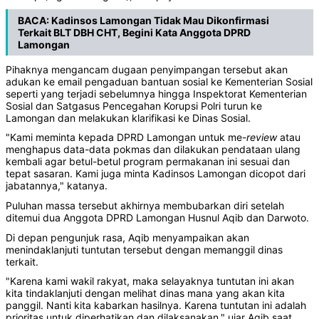
BACA:
Kadinsos Lamongan Tidak Mau Dikonfirmasi
Terkait BLT DBH CHT, Begini Kata Anggota DPRD
Lamongan
Pihaknya mengancam dugaan penyimpangan tersebut akan
adukan ke email pengaduan bantuan sosial ke Kementerian Sosial
seperti yang terjadi sebelumnya hingga Inspektorat Kementerian
Sosial dan Satgasus Pencegahan Korupsi Polri turun ke
Lamongan dan melakukan klarifikasi ke Dinas Sosial.
"Kami meminta kepada DPRD Lamongan untuk me-
review
atau
menghapus data-data pokmas dan dilakukan pendataan ulang
kembali agar betul-betul program permakanan ini sesuai dan
tepat sasaran. Kami juga minta Kadinsos Lamongan dicopot dari
jabatannya," katanya.
Puluhan massa tersebut akhirnya membubarkan diri setelah
ditemui dua Anggota DPRD Lamongan Husnul Aqib dan Darwoto.
Di depan pengunjuk rasa, Aqib menyampaikan akan
menindaklanjuti tuntutan tersebut dengan memanggil dinas
terkait.
"Karena kami wakil rakyat, maka selayaknya tuntutan ini akan
kita tindaklanjuti dengan melihat dinas mana yang akan kita
panggil. Nanti kita kabarkan hasilnya. Karena tuntutan ini adalah
prioritas untuk diperhatikan dan dilaksanakan," ujar Aqib saat